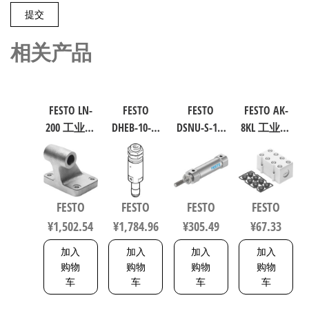
相关产品
FESTO LN-
FESTO
FESTO
FESTO AK-
200 工业自
DHEB-10-E-
DSNU-S-16-
8KL 工业自
动化零部
U-E-P 波纹
40-P-A 圆形
动化零部
件 规格200
管气爪 符
气缸 行程
件 538219
9038
合ISO 8573-
40mm 缸径
1:2010
16mm DIN
FESTO
FESTO
FESTO
FESTO
1320832
ISO 6432 /
¥
1,502.54
¥
1,784.96
¥
305.49
¥
67.33
CETOP RP 52
P 5216093
加入
加入
加入
加入
购物
购物
购物
购物
车
车
车
车