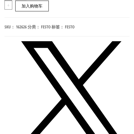
LFMB-
+
加入购物车
1/8-
D-
SKU：
162626
分类：
FESTO
标签：
FESTO
MINI
精
密
压
缩
空
气
过
滤
器
符
合
ISO