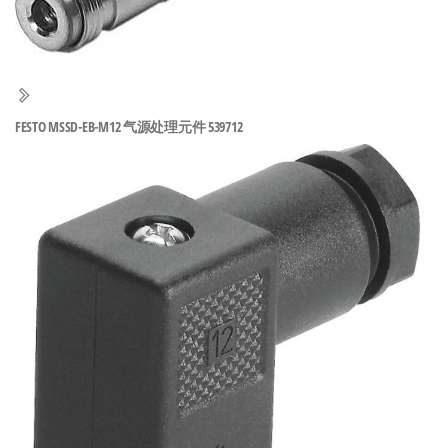
泛
国快速发
的
货。
工
业
自
FESTO MSSD-EB-M12 气源处理元件 539712
动
化
零
部
件
供
应
商-
达
斯
奇