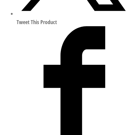
8573-
1:2010
162626
Tweet This Product
数
量