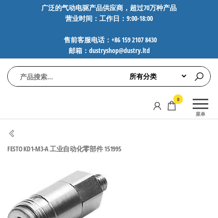
前
广泛的气动电驱产品供应商，超过70万种产品
营业时间：工作日：9:00-18:00
往
内
售前客服电话：+86 159 2107 8430
容
邮箱：dustryshop@dustry.ltd
气
专业供应
0
动
SMC、
菜单
FESTO、
电
NORGREN、
驱
AVENTICS等
FESTO KD1-M3-A 工业自动化零部件 151995
工
品牌气动
元件，超
控
过88万种
技
工业自动
术-
化零部
广
件，正品
保障，全