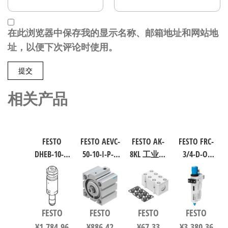
在此浏览器中保存我的显示名称、邮箱地址和网站地
址，以便下次评论时使用。
相关产品
FESTO
FESTO AEVC-
FESTO AK-
FESTO FRC-
DHEB-10-E-
50-10-I-P-A
8KL 工业自
3/4-D-O-
U-E-P 波纹
短行程气
动化零部
MAXI 过滤
管气爪 符
缸 行程
件 538219
减压阀润
合ISO 8573-
10mm 缸径
滑器组合
1:2010
50mm
符合ISO
FESTO
FESTO
FESTO
FESTO
1320832
VDMA 24562
8573-1:2010
¥
1,784.96
¥
886.42
¥
67.33
¥
3,380.36