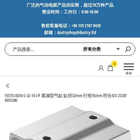
前
广泛的气动电驱产品供应商，超过70万种产品
营业时间：工作日：9:00-18:00
往
内
售前客服电话：+86 159 2107 8430
容
邮箱：dustryshop@dustry.ltd
气
专业供应
0
动
SMC、
菜单
FESTO、
电
NORGREN、
驱
AVENTICS等
FESTO ADN-S-32-15-I-P 紧凑型气缸 缸径32mm 行程15mm 符合ISO 21287
工
品牌气动
8076380
元件，超
控
过88万种
技
工业自动
术-
化零部
广
件，正品
保障，全