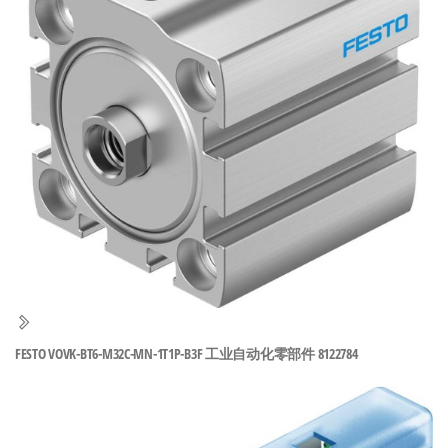
泛
国快速发
的
货。
工
业
自
动
化
零
部
件
供
应
商-
FESTO VOVK-BT6-M32C-MN-1T1P-B3F 工业自动化零部件 8122784
达
斯
奇