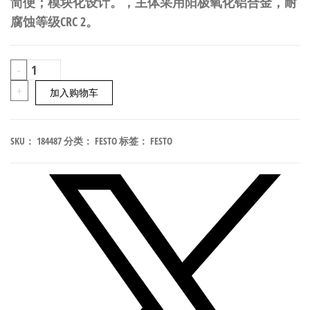
简便；模块化设计。，主体采用阳极氧化铝合金，耐
腐蚀等级CRC 2。
FESTO
-
HAPG-
+
加入购物车
SD2-
11
SKU：
184487
分类：
FESTO
标签：
FESTO
气
爪
安
装
适
配
器
184487
数