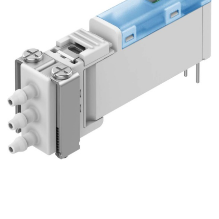
自
动
化