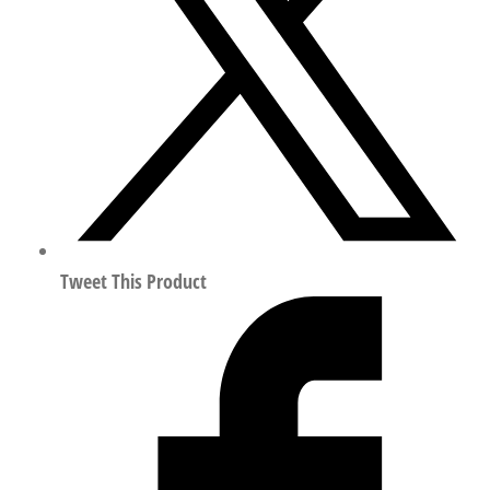
压
阀
润
滑
器
组
合
符
合
ISO
Tweet This Product
8573-
1:2010
192659
数
量