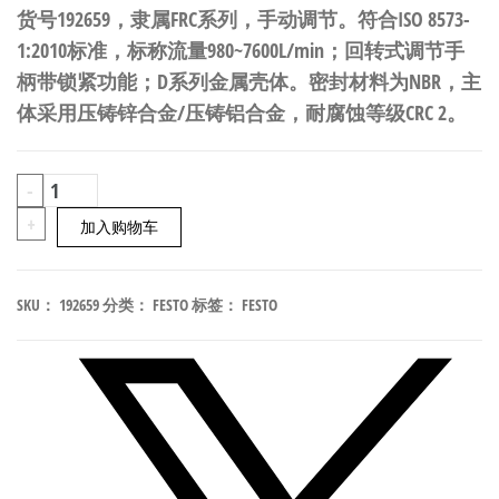
货号192659，隶属FRC系列，手动调节。符合ISO 8573-
1:2010标准，标称流量980~7600L/min；回转式调节手
柄带锁紧功能；D系列金属壳体。密封材料为NBR，主
体采用压铸锌合金/压铸铝合金，耐腐蚀等级CRC 2。
FESTO
-
FRC-
+
加入购物车
1-
D-
SKU：
192659
分类：
FESTO
标签：
FESTO
5M-
O-
MAXI
过
滤
减