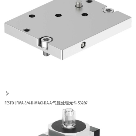
泛
国快速发
的
货。
工
业
自
动
化
零
部
件
供
应
商-
FESTO LFMA-3/4-D-MAXI-DA-A 气源处理元件 532861
达
斯
奇