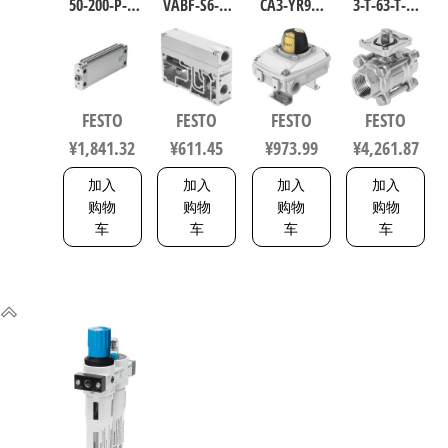
50-200-P-A
VABF-S6-1-
CA3-YR90-
3-T-63-T-2-
扁平型气
P1A7-G12
MW-1-1WG-
F0710-
缸 行程
软启动阀
C2-EX6 工业
V15V16 不
200mm 缸
539231
自动化零
锈钢球阀
径50mm
部件 规格1
行程63mm
FESTO
FESTO
FESTO
FESTO
164075
8137093
符合ISO
¥
1,841.32
¥
611.45
¥
973.99
¥
4,261.87
5211 0710
加入
加入
加入
加入
购物
购物
购物
购物
车
车
车
车