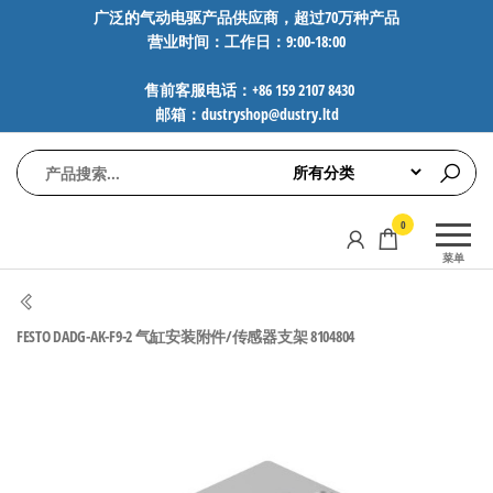
前
广泛的气动电驱产品供应商，超过70万种产品
营业时间：工作日：9:00-18:00
往
内
售前客服电话：+86 159 2107 8430
容
邮箱：dustryshop@dustry.ltd
气
专业供应
0
动
SMC、
菜单
FESTO、
电
NORGREN、
驱
AVENTICS等
FESTO DADG-AK-F9-2 气缸安装附件/传感器支架 8104804
工
品牌气动
元件，超
控
过88万种
技
工业自动
术-
化零部
广
件，正品
保障，全