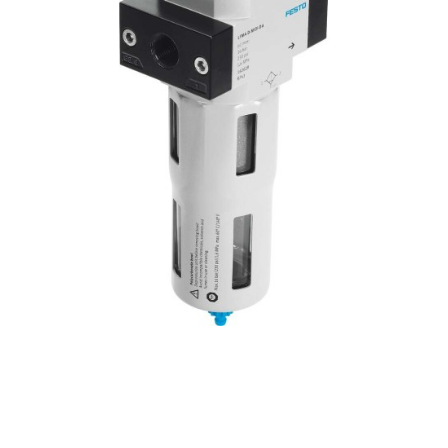
自
动
化