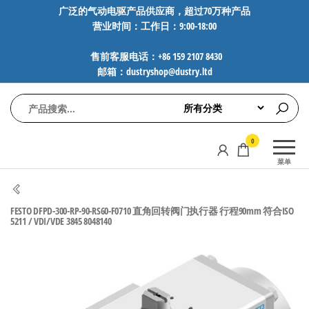
前
广泛的气动电驱产品供应商，超过70万种产品
营业时间：工作日：9:00-18:00
往
内
售前客服电话：+86 159 2107 8430
容
邮箱：dustryshop@dustry.ltd
气
专业供应
0
动
SMC、
菜单
FESTO、
电
NORGREN、
驱
AVENTICS等
FESTO DFPD-300-RP-90-RS60-F0710 直角回转阀门执行器 行程90mm 符合ISO
工
品牌气动
5211 / VDI/VDE 3845 8048140
元件，超
控
过88万种
技
工业自动
术-
化零部
广
件，正品
保障，全