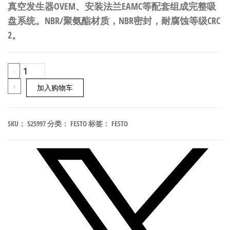
真空发生器OVEM、安装法兰EAMC等配套组成完整吸
盘系统。NBR/聚氨酯材质，NBR密封，耐腐蚀等级CRC
2。
FESTO
-
ESS-
+
加入购物车
80-
BT-
SKU：
525997
分类：
FESTO
标签：
FESTO
M10
扁
平
型
真
空
吸
盘