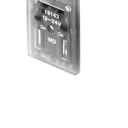
自
动
化