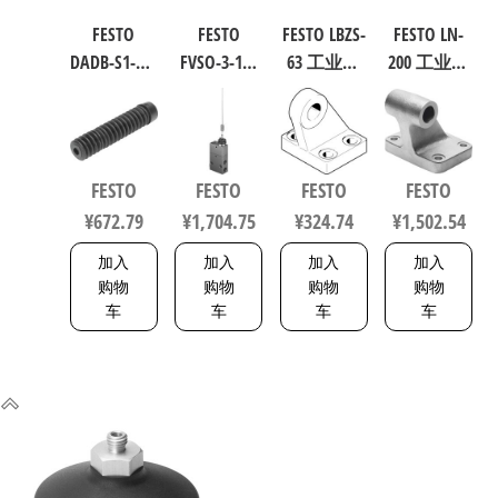
FESTO
FESTO
FESTO LBZS-
FESTO LN-
DADB-S1-40-
FVSO-3-1/8
63 工业自
200 工业自
S51-125 气
工业自动
动化零部
动化零部
缸波纹管
化零部件
件 规格63
件 规格200
保护套 行
规格3 3877
33846
9038
程125mm
FESTO
FESTO
FESTO
FESTO
符合ISO
¥
672.79
¥
1,704.75
¥
324.74
¥
1,502.54
6432 / ISO
15552
加入
加入
加入
加入
553463
购物
购物
购物
购物
车
车
车
车