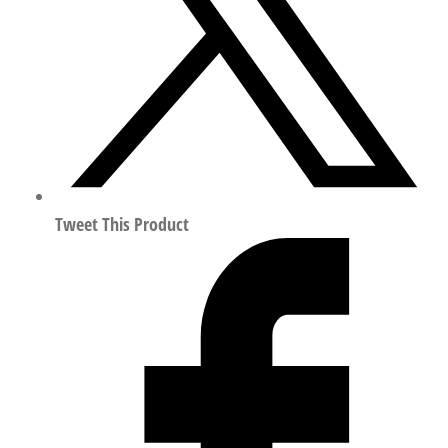
符
合
ISO
8573-
1:2010
525997
数
量
Tweet This Product