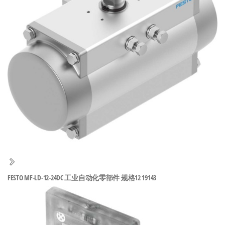
泛
国快速发
的
货。
工
业
自
动
化
零
部
件
供
应
商-
FESTO MF-LD-12-24DC 工业自动化零部件 规格12 19143
达
斯
奇