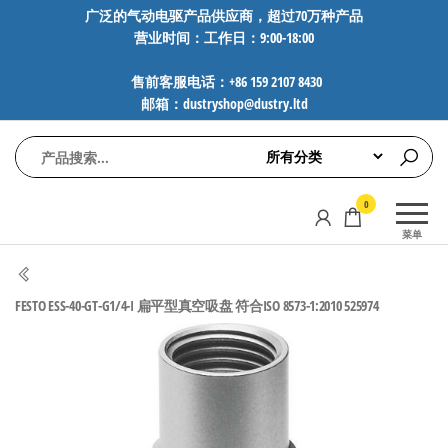
前
广泛的气动电驱产品供应商，超过70万种产品
营业时间：工作日：9:00-18:00
往
内
售前客服电话：+86 159 2107 8430
容
邮箱：dustryshop@dustry.ltd
气
专业供应
0
动
SMC、
菜单
FESTO、
电
NORGREN、
驱
AVENTICS等
FESTO ESS-40-GT-G1/4-I 扁平型真空吸盘 符合ISO 8573-1:2010 525974
工
品牌气动
元件，超
控
过88万种
技
工业自动
术-
化零部
广
件，正品
保障，全