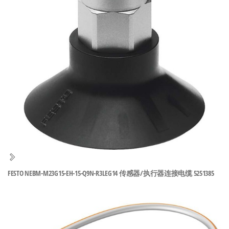
泛
国快速发
的
货。
工
业
自
动
化
零
部
件
供
应
商-
FESTO NEBM-M23G15-EH-15-Q9N-R3LEG14 传感器/执行器连接电缆 5251385
达
斯
奇