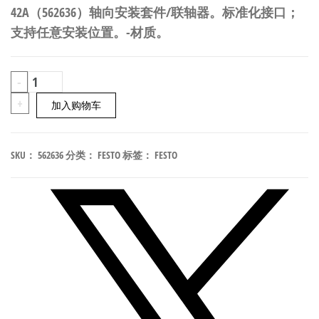
42A（562636）轴向安装套件/联轴器。标准化接口；
支持任意安装位置。-材质。
FESTO
-
EAMM-
+
加入购物车
A-
P4-
SKU：
562636
分类：
FESTO
标签：
FESTO
28B-
42A
轴
向
安
装
套
件/