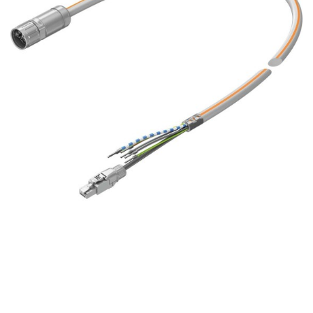
自
动
化