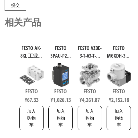
相关产品
FESTO AK-
FESTO
FESTO VZBE-
FESTO
8KL 工业自
SPAU-P2R-
3-T-63-T-2-
MGXDH-3/2-
动化零部
W-G18FD-L-
F0710-
1.2-24DC-EX
件 538219
PNLK-
V15V16 不
工业自动
PNVBA-M8U
锈钢球阀
化零部件
数字压力
行程63mm
规格1.2
FESTO
FESTO
FESTO
FESTO
传感器 符
符合ISO
535615
¥
67.33
¥
1,026.13
¥
4,261.87
¥
2,152.18
合EN 60947-
5211 0710
5-2 8001232
加入
加入
加入
加入
购物
购物
购物
购物
车
车
车
车