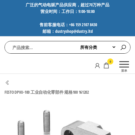
前
广泛的气动电驱产品供应商，超过70万种产品
营业时间：工作日：9:00-18:00
往
内
售前客服电话：+86 159 2107 8430
容
邮箱：dustryshop@dustry.ltd
气
专业供应
0
动
SMC、
菜单
FESTO、
电
NORGREN、
驱
AVENTICS等
FESTO DPVU-100 工业自动化零部件 规格100 161202
工
品牌气动
元件，超
控
过88万种
技
工业自动
术-
化零部
广
件，正品
保障，全