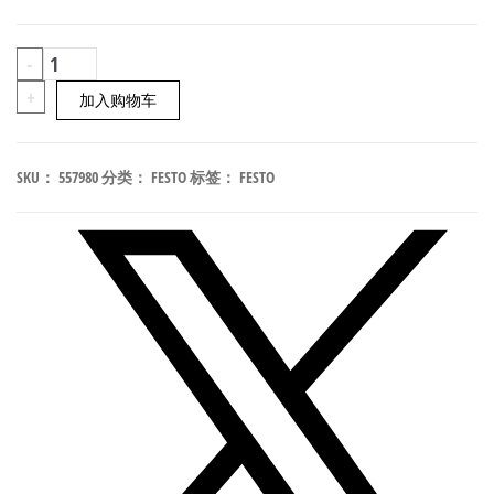
FESTO
-
EAMM-
+
加入购物车
A-
K38-
SKU：
557980
分类：
FESTO
标签：
FESTO
60G
轴
向
安
装
套
件/
联
轴
器