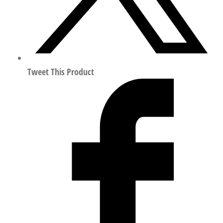
557980
数
量
Tweet This Product