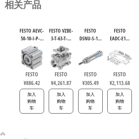
相关产品
FESTO AEVC-
FESTO VZBE-
FESTO
FESTO
50-10-I-P-A
3-T-63-T-2-
DSNU-S-16-
EADC-E16-
短行程气
F0710-
40-P-A 圆形
160-E14 工
缸 行程
V15V16 不
气缸 行程
业自动化
10mm 缸径
锈钢球阀
40mm 缸径
零部件 规
50mm
行程63mm
16mm DIN
格160
FESTO
FESTO
FESTO
FESTO
VDMA 24562
符合ISO
ISO 6432 /
8047581
¥
886.42
¥
4,261.87
¥
305.49
¥
2,113.68
188252
5211 0710
CETOP RP 52
P 5216093
加入
加入
加入
加入
购物
购物
购物
购物
车
车
车
车