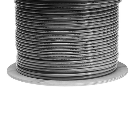
自
动
化