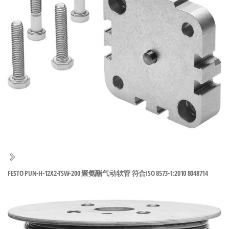
泛
国快速发
的
货。
工
业
自
动
化
零
部
件
供
应
商-
FESTO PUN-H-12X2-TSW-200 聚氨酯气动软管 符合ISO 8573-1:2010 8048714
达
斯
奇