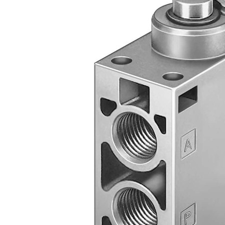
自
动
化