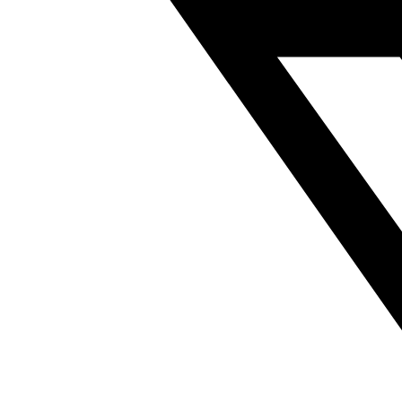
安
装
法
兰
符
合
ISO
14644-
1
1593628
数
量