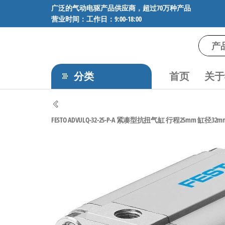
前
广泛的气动电驱产品供应商，超过70万种产品
营业时间：工作日：9:00-18:00
往
内
容
气
专业供应
SMC、
动
FESTO、
分类
首页
关于
电
NORGREN、
AVENTICS等
驱
品牌气动
工
元件，超
FESTO ADVULQ-32-25-P-A 紧凑型抗扭气缸 行程25mm 缸径32mm 
过88万种
控
工业自动
技
化零部
术-
件，正品
保障，全
广
国快速发
泛
货。
的