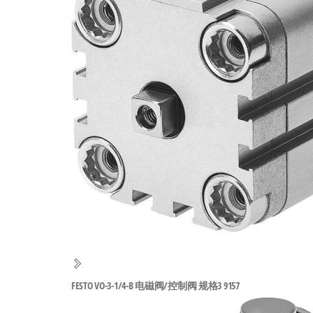
工
业
自
动
化
零
部
件
供
应
商-
达
斯
FESTO VO-3-1/4-B 电磁阀/控制阀 规格3 9157
奇