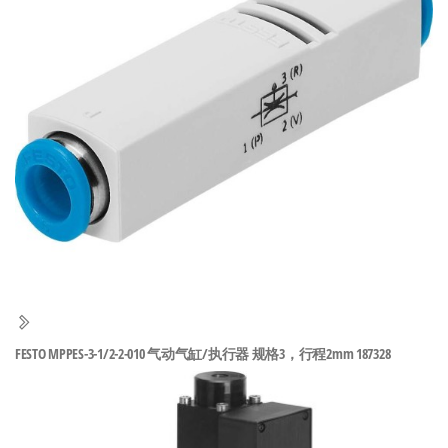
泛
国快速发
的
货。
工
业
自
动
化
零
部
件
供
应
商-
FESTO MPPES-3-1/2-2-010 气动气缸/执行器 规格3，行程2mm 187328
达
斯
奇