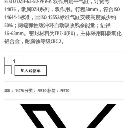
FESTO DZH-63-50-PPV-A 双作用扁平气缸，订货号
14076，隶属DZH系列，双作用。行程50mm，符合ISO
14644-1标准，比ISO 15552标准气缸安装高度减少约
50%；两端弹性缓冲环自动吸收残余能量；缸径
16~63mm。密封材料为TPE-U(PU)，主体采用阳极氧化
铝合金，耐腐蚀等级CRC 2。
FESTO
-
DZH-
+
加入购物车
63-
50-
SKU：
14076
分类：
FESTO
标签：
FESTO
PPV-
A
双
作
用