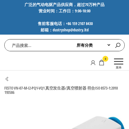
前
广泛的气动电驱产品供应商，超过70万种产品
营业时间：工作日：9:00-18:00
往
内
售前客服电话：+86 159 2107 8430
容
邮箱：dustryshop@dustry.ltd
气
专业供应
0
动
SMC、
菜单
FESTO、
电
NORGREN、
驱
AVENTICS等
FESTO VN-07-M-I2-PQ1-VQ1 真空发生器/真空喷射器 符合ISO 8573-1:2010
工
品牌气动
193586
元件，超
控
过88万种
技
工业自动
术-
化零部
广
件，正品
保障，全