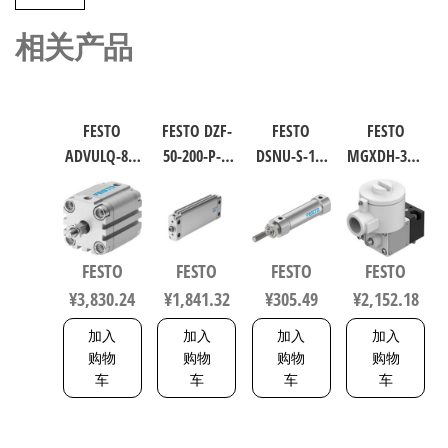
相关产品
FESTO
FESTO DZF-
FESTO
FESTO
ADVULQ-80-
50-200-P-A
DSNU-S-16-
MGXDH-3/2-
60-A-P-A 紧
扁平型气
40-P-A 圆形
1.2-24DC-EX
凑型抗扭
缸 行程
气缸 行程
工业自动
气缸 行程
200mm 缸
40mm 缸径
化零部件
60mm 缸径
径50mm
16mm DIN
规格1.2
FESTO
FESTO
FESTO
FESTO
80mm
164075
ISO 6432 /
535615
¥
3,830.24
¥
1,841.32
¥
305.49
¥
2,152.18
156833
CETOP RP 52
P 5216093
加入
加入
加入
加入
购物
购物
购物
购物
车
车
车
车