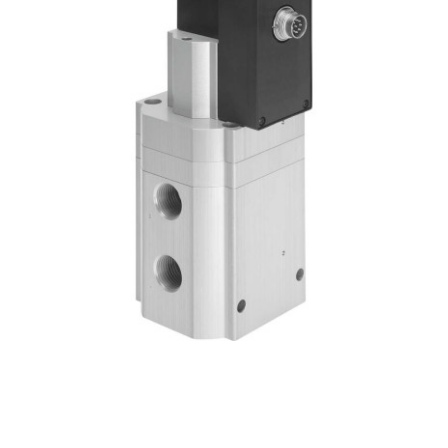
自
动
化