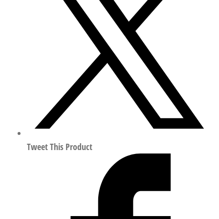
扁
平
气
缸
行
程
50mm
符
合
ISO
14644-
Tweet This Product
1
14076
数
量