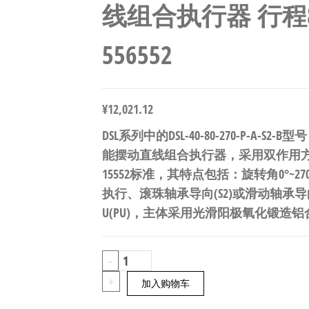
线组合执行器 行程80m
556552
¥
12,021.12
DSL系列中的DSL-40-80-270-P-A-S
能摆动直线组合执行器，采用双作用方式
15552标准，其特点包括：旋转角0°~
执行、滚珠轴承导向(S2)或滑动轴承导向(
U(PU)，主体采用光滑阳极氧化锻造铝合
FESTO
-
DSL-
+
加入购物车
40-