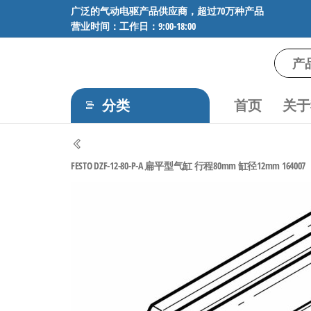
前
广泛的气动电驱产品供应商，超过70万种产品
营业时间：工作日：9:00-18:00
往
内
容
气
专业供应
SMC、
动
FESTO、
分类
首页
关于
电
NORGREN、
AVENTICS等
驱
品牌气动
工
元件，超
FESTO DZF-12-80-P-A 扁平型气缸 行程80mm 缸径12mm 164007
过88万种
控
工业自动
技
化零部
术-
件，正品
保障，全
广
国快速发
泛
货。
的