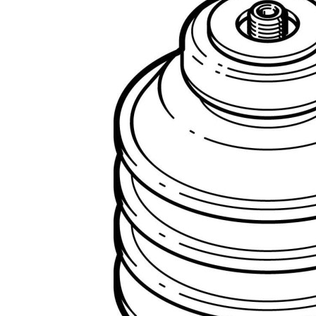
自
动
化