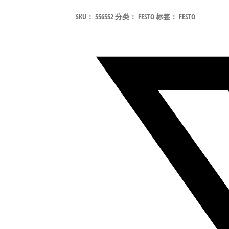
80-
SKU：
556552
分类：
FESTO
标签：
FESTO
270-
P-
A-
S2-
B
摆
动
直
线
组
合
执
行
器
行