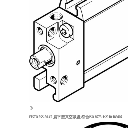
工
业
自
动
化
零
部
件
供
应
商-
达
斯
FESTO ESS-50-CS 扁平型真空吸盘 符合ISO 8573-1:2010 189407
奇