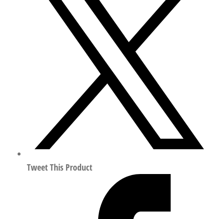
S2-
KF-
B
摆
动
直
线
组
合
执
行
器
行
Tweet This Product
程
80mm
符