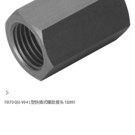
泛
国快速发
的
货。
工
业
自
动
化
零
部
件
供
应
商-
FESTO QSL-V0-4 L型快插式螺纹接头 132893
达
斯
奇