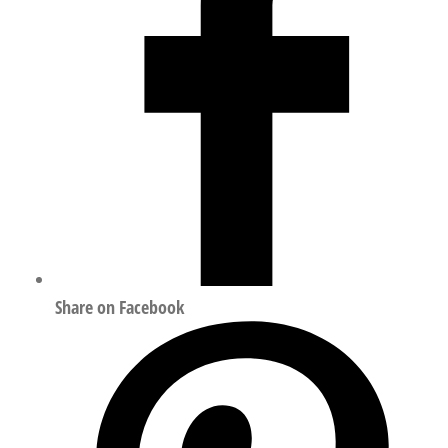
合
ISO
15552
556637
数
量
Share on Facebook