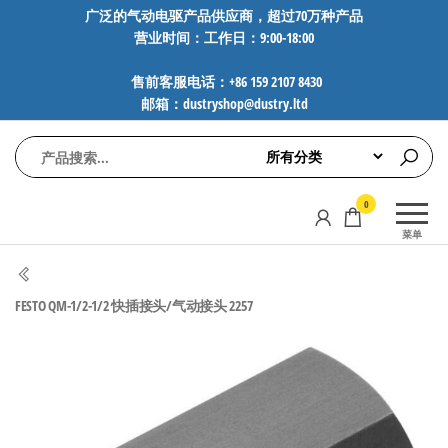
前
广泛的气动电驱产品供应商，超过70万种产品
营业时间：工作日：9:00-18:00
往
内
售前客服电话：+86 159 2107 8430
容
邮箱：dustryshop@dustry.ltd
气
专业供应
0
动
SMC、
菜单
FESTO、
电
NORGREN、
驱
AVENTICS等
FESTO QM-1/2-1/2 快插接头/气动接头 2257
工
品牌气动
元件，超
控
过88万种
技
工业自动
术-
化零部
广
件，正品
保障，全