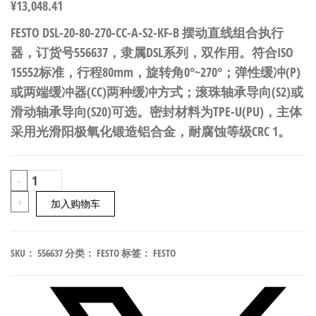
¥
13,048.41
FESTO DSL-20-80-270-CC-A-S2-KF-B 摆动直线组合执行
器，订货号556637，隶属DSL系列，双作用。符合ISO
15552标准，行程80mm，旋转角0°~270°；弹性缓冲(P)
或两端缓冲器(CC)两种缓冲方式；滚珠轴承导向(S2)或
滑动轴承导向(S20)可选。密封材料为TPE-U(PU)，主体
采用光滑阳极氧化锻造铝合金，耐腐蚀等级CRC 1。
FESTO
-
DSL-
+
加入购物车
20-
80-
SKU：
556637
分类：
FESTO
标签：
FESTO
270-
CC-
A-