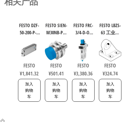
相关产品
FESTO DZF-
FESTO SIEN-
FESTO FRC-
FESTO LBZS-
50-200-P-A
M30NB-PS-
3/4-D-O-
63 工业自
扁平型气
S-L 电感式
MAXI 过滤
动化零部
缸 行程
接近传感
减压阀润
件 规格63
200mm 缸
器 符合EN
滑器组合
33846
径50mm
60947-5-2
符合ISO
FESTO
FESTO
FESTO
FESTO
164075
150443
8573-1:2010
¥
1,841.32
¥
501.41
¥
3,380.36
¥
324.74
162744
加入
加入
加入
加入
购物
购物
购物
购物
车
车
车
车