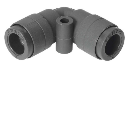
自
动
化