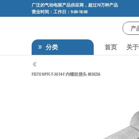
前
广泛的气动电驱产品供应商，超过70万种产品
营业时间：工作日：9:00-18:00
往
内
容
气
专业供应
SMC、
动
FESTO、
分类
首页
关于
电
NORGREN、
AVENTICS等
驱
品牌气动
工
元件，超
FESTO NPFC-T-3G14-F 内螺纹接头 8030236
过88万种
控
工业自动
技
化零部
术-
件，正品
保障，全
广
国快速发
泛
货。
的