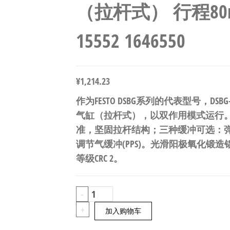
（拉杆式） 行程80m
15552 1646550
¥
1,214.23
作为FESTO DSBG系列的代表型号，DSBG-40
气缸（拉杆式），以双作用模式运行。行程8
准，坚固拉杆结构；三种缓冲可选：弹性缓
调节气缓冲(PPS)。光滑阳极氧化锻造
等级CRC 2。
FESTO
-
DSBG-
+
加入购物车
40-