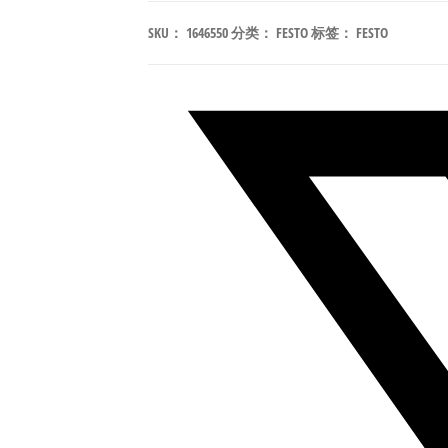
80-
SKU：
1646550
分类：
FESTO
标签：
FESTO
PPVA-
N3
标
准
气
缸
（拉
杆
式）
行
程
80mm
符
合
ISO