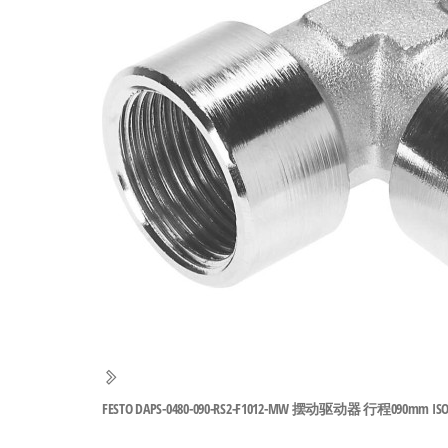
工
业
自
动
化
零
部
件
供
应
商-
达
斯
FESTO DAPS-0480-090-RS2-F1012-MW 摆动驱动器 行程090mm ISO 521
奇