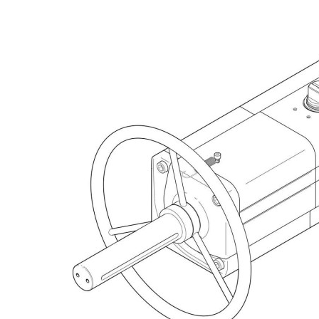
自
动
化