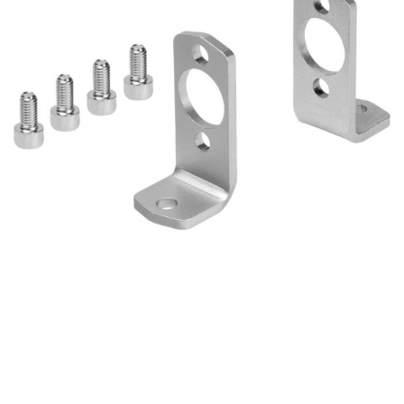
自
动
化