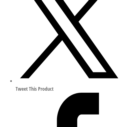
扁
平
气
缸
行
程
500mm
符
合
ISO
14644-
1
Tweet This Product
5074946
数
量