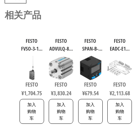
相关产品
FESTO
FESTO
FESTO
FESTO
FVSO-3-1/8
ADVULQ-80-
SPAN-B-
EADC-E16-
工业自动
60-A-P-A 紧
B11R-Q4-
160-E14 工
化零部件
凑型抗扭
PN-L1+2.5S
业自动化
规格3 3877
气缸 行程
传感器/连
零部件 规
60mm 缸径
接电缆
格160
FESTO
FESTO
FESTO
FESTO
80mm
8114774
8047581
¥
1,704.75
¥
3,830.24
¥
679.54
¥
2,113.68
156833
加入
加入
加入
加入
购物
购物
购物
购物
车
车
车
车