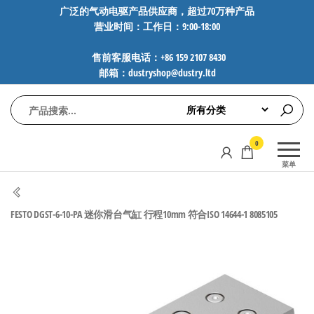
前
广泛的气动电驱产品供应商，超过70万种产品
营业时间：工作日：9:00-18:00
往
内
售前客服电话：+86 159 2107 8430
容
邮箱：dustryshop@dustry.ltd
气
专业供应
0
动
SMC、
菜单
FESTO、
电
NORGREN、
驱
AVENTICS等
FESTO DGST-6-10-PA 迷你滑台气缸 行程10mm 符合ISO 14644-1 8085105
工
品牌气动
元件，超
控
过88万种
技
工业自动
术-
化零部
广
件，正品
保障，全