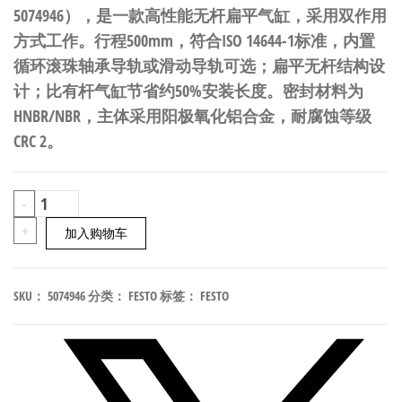
5074946），是一款高性能无杆扁平气缸，采用双作用
方式工作。行程500mm，符合ISO 14644-1标准，内置
循环滚珠轴承导轨或滑动导轨可选；扁平无杆结构设
计；比有杆气缸节省约50%安装长度。密封材料为
HNBR/NBR，主体采用阳极氧化铝合金，耐腐蚀等级
CRC 2。
FESTO
-
DLGF-
+
加入购物车
KF-
20-
SKU：
5074946
分类：
FESTO
标签：
FESTO
500-
PPSA
无
杆