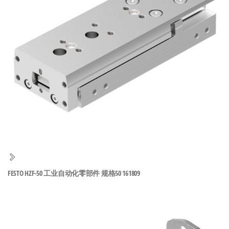
泛
国快速发
的
货。
工
业
自
动
化
零
部
件
供
应
商-
FESTO HZF-50 工业自动化零部件 规格50 161809
达
斯
奇