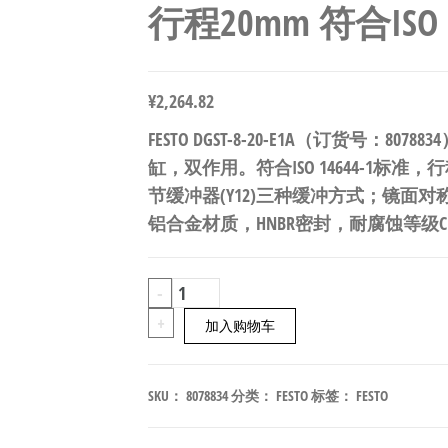
行程20mm 符合ISO 14
¥
2,264.82
FESTO DGST-8-20-E1A（订货号：8078
缸，双作用。符合ISO 14644-1标准，行
节缓冲器(Y12)三种缓冲方式；镜面
铝合金材质，HNBR密封，耐腐蚀等级CR
FESTO
-
DGST-
+
加入购物车
8-
20-
SKU：
8078834
分类：
FESTO
标签：
FESTO
E1A
迷