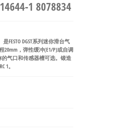
644-1 8078834
834）是FESTO DGST系列迷你滑台气
程20mm，弹性缓冲(E1/P)或自调
对称的气口和传感器槽可选。锻造
C 1。