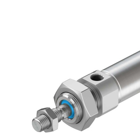
自
动
化