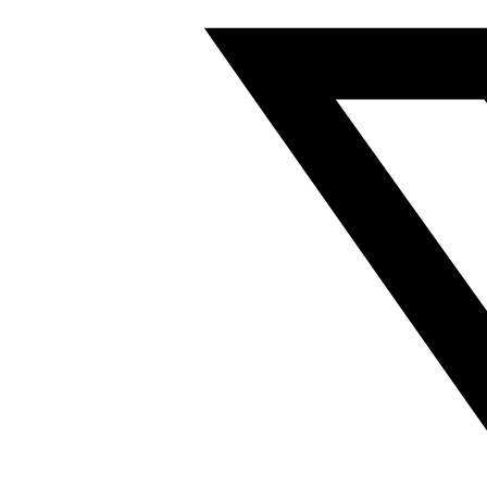
你
滑
台
气
缸
行
程
20mm
符
合
ISO
14644-
1
8078834
数
量