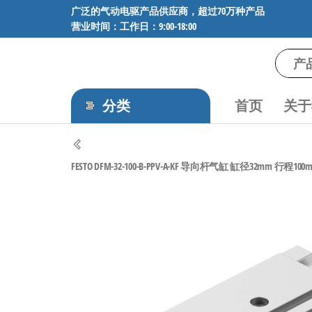
前
广泛的气动电驱产品供应商，超过70万种产品
营业时间：工作日：9:00-18:00
往
内
容
气
专业供应
SMC、
动
FESTO、
分类
首页
关于
电
NORGREN、
AVENTICS等
驱
品牌气动
工
元件，超
FESTO DFM-32-100-B-PPV-A-KF 导向杆气缸 缸径32mm 行程100mm
过88万种
控
工业自动
技
化零部
术-
件，正品
保障，全
广
国快速发
泛
货。
的