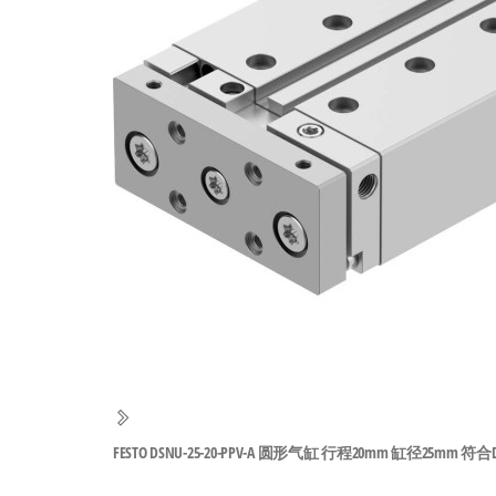
工
业
自
动
化
零
部
件
供
应
商-
达
斯
FESTO DSNU-25-20-PPV-A 圆形气缸 行程20mm 缸径25mm 符合DIN ISO
奇