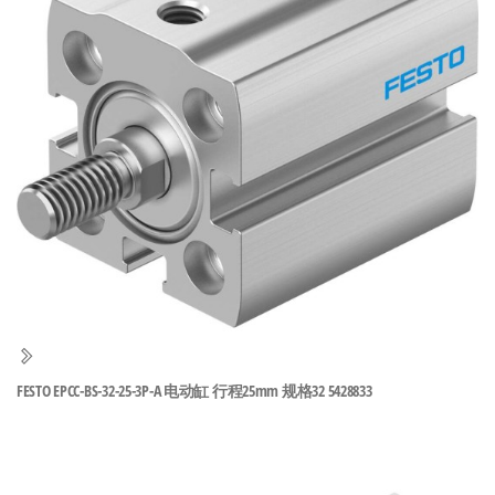
泛
国快速发
的
货。
工
业
自
动
化
零
部
件
供
应
商-
FESTO EPCC-BS-32-25-3P-A 电动缸 行程25mm 规格32 5428833
达
斯
奇