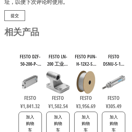
址，以便下次评论时使用。
相关产品
FESTO DZF-
FESTO LN-
FESTO PUN-
FESTO
50-200-P-A
200 工业自
H-12X2-SI-
DSNU-S-16-
扁平型气
动化零部
200 聚氨酯
40-P-A 圆形
缸 行程
件 规格200
气动软管
气缸 行程
200mm 缸
9038
符合ISO
40mm 缸径
径50mm
8573-1:2010
16mm DIN
FESTO
FESTO
FESTO
FESTO
164075
558275
ISO 6432 /
¥
1,841.32
¥
1,502.54
¥
3,956.69
¥
305.49
CETOP RP 52
P 5216093
加入
加入
加入
加入
购物
购物
购物
购物
车
车
车
车