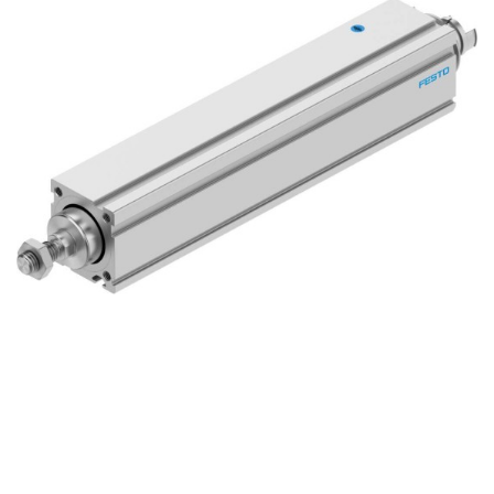
自
动
化