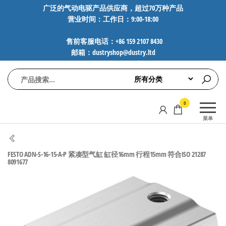
前
广泛的气动电驱产品供应商，超过70万种产品
营业时间：工作日：9:00-18:00
往
内
售前客服电话：+86 159 2107 8430
容
邮箱：dustryshop@dustry.ltd
气
专业供应
0
动
SMC、
菜单
FESTO、
电
NORGREN、
驱
AVENTICS等
FESTO ADN-S-16-15-A-P 紧凑型气缸 缸径16mm 行程15mm 符合ISO 21287
工
品牌气动
8091677
元件，超
控
过88万种
技
工业自动
术-
化零部
广
件，正品
保障，全