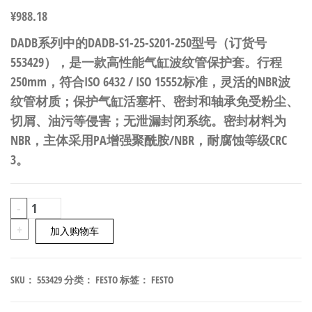
¥
988.18
DADB系列中的DADB-S1-25-S201-250型号（订货号
553429），是一款高性能气缸波纹管保护套。行程
250mm，符合ISO 6432 / ISO 15552标准，灵活的NBR波
纹管材质；保护气缸活塞杆、密封和轴承免受粉尘、
切屑、油污等侵害；无泄漏封闭系统。密封材料为
NBR，主体采用PA增强聚酰胺/NBR，耐腐蚀等级CRC
3。
FESTO
-
DADB-
+
加入购物车
S1-
25-
SKU：
553429
分类：
FESTO
标签：
FESTO
S201-
250