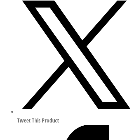
气
缸
波
纹
管
保
护
套
行
程
250mm
符
合
ISO
Tweet This Product
6432
/