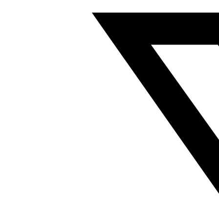
电
气
终
端
符
合
EN
61000-
6-
2
526172
数
量