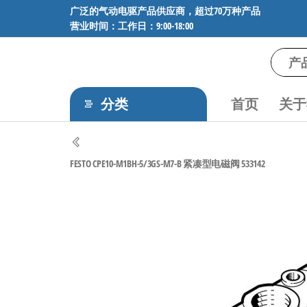
前
广泛的气动电驱产品供应商，超过70万种产品
营业时间：工作日：9:00-18:00
往
内
容
气
专业供应
SMC、
动
FESTO、
分类
首页
关于
电
NORGREN、
AVENTICS等
驱
品牌气动
工
元件，超
FESTO CPE10-M1BH-5/3GS-M7-B 紧凑型电磁阀 533142
过88万种
控
工业自动
技
化零部
术-
件，正品
保障，全
广
国快速发
泛
货。
的