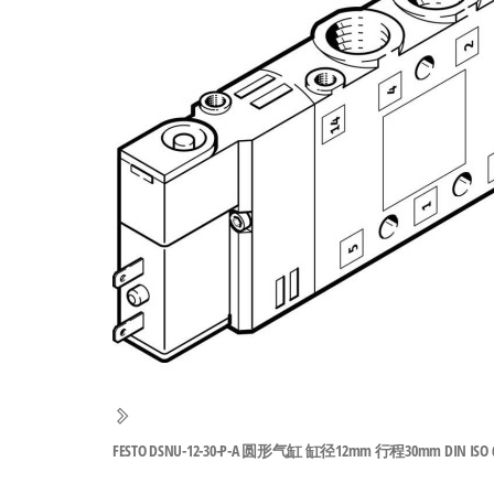
工
业
自
动
化
零
部
件
供
应
商-
达
斯
FESTO DSNU-12-30-P-A 圆形气缸 缸径12mm 行程30mm DIN ISO 6432 
奇