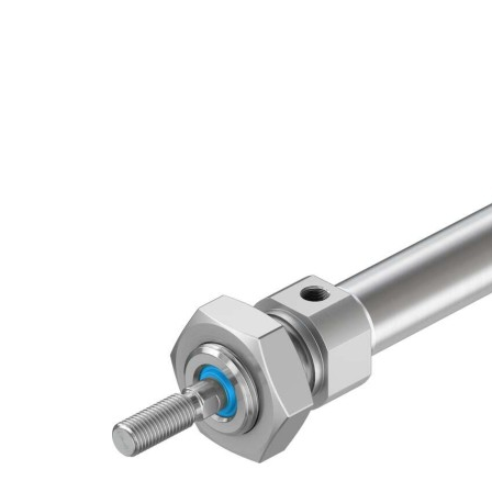
自
动
化