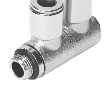
自
动
化