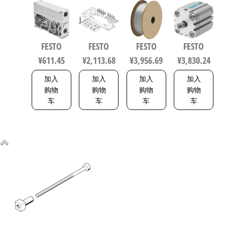
P1A7-G12
160-E14 工
200 聚氨酯
60-A-P-A 紧
软启动阀
业自动化
气动软管
凑型抗扭
539231
零部件 规
符合ISO
气缸 行程
格160
8573-1:2010
60mm 缸径
FESTO
FESTO
FESTO
FESTO
8047581
558275
80mm
¥
611.45
¥
2,113.68
¥
3,956.69
¥
3,830.24
156833
加入
加入
加入
加入
购物
购物
购物
购物
车
车
车
车