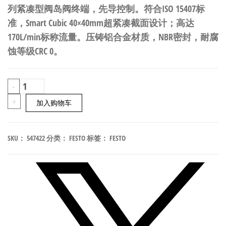
列紧凑型阀岛阀终端，先导控制。符合ISO 15407标
准，Smart Cubic 40×40mm超紧凑截面设计；高达
170L/min标称流量。压铸铝合金材质，NBR密封，耐腐
蚀等级CRC 0。
FESTO
-
CPVSC1-
+
加入购物车
ZA-
10
SKU：
547422
分类：
FESTO
标签：
FESTO
紧
凑
型
阀
岛
阀