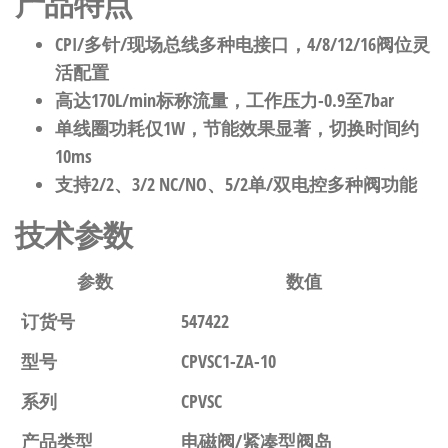
产品特点
CPI/多针/现场总线多种电接口，4/8/12/16阀位灵
活配置
高达170L/min标称流量，工作压力-0.9至7bar
单线圈功耗仅1W，节能效果显著，切换时间约
10ms
支持2/2、3/2 NC/NO、5/2单/双电控多种阀功能
技术参数
参数
数值
订货号
547422
型号
CPVSC1-ZA-10
系列
CPVSC
产品类型
电磁阀/紧凑型阀岛