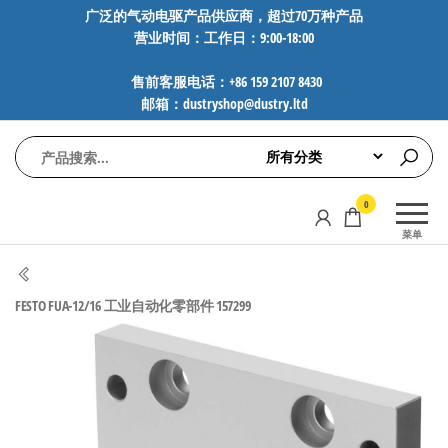
前
广泛的气动电驱产品供应商，超过70万种产品
营业时间：工作日：9:00-18:00
往
内
售前客服电话：+86 159 2107 8430
容
邮箱：dustryshop@dustry.ltd
气
专业供应
0
动
SMC、
菜单
FESTO、
电
NORGREN、
驱
AVENTICS等
FESTO FUA-12/16 工业自动化零部件 157299
工
品牌气动
元件，超
控
过88万种
技
工业自动
术-
化零部
广
件，正品
保障，全