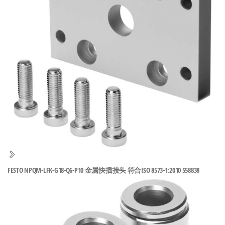
泛
国快速发
的
货。
工
业
自
动
化
零
部
件
供
应
商-
FESTO NPQM-LFK-G18-Q6-P10 金属快插接头 符合ISO 8573-1:2010 558838
达
斯
奇