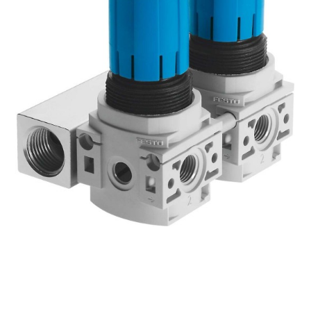
自
动
化