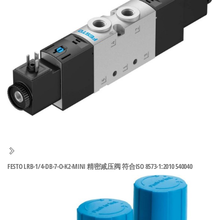
泛
国快速发
的
货。
工
业
自
动
化
零
部
件
供
应
商-
FESTO LRB-1/4-DB-7-O-K2-MINI 精密减压阀 符合ISO 8573-1:2010 540040
达
斯
奇