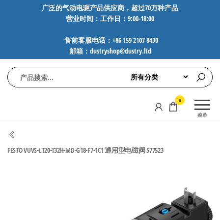
前
广泛的气动电驱产品供应商，超过70万种产品
营业时间：工作日：9:00-18:00
往
内
售前客服电话：+86 159 2107 8430
容
邮箱：dustryshop@dustry.ltd
气
专业供应
0
动
SMC、
菜单
FESTO、
电
NORGREN、
驱
AVENTICS等
FESTO VUVS-LT20-T32H-MD-G18-F7-1C1 通用型电磁阀 577523
工
品牌气动
元件，超
控
过88万种
技
工业自动
术-
化零部
广
件，正品
保障，全