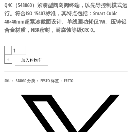
Q4C（548060）紧凑型阀岛阀终端，以先导控制模式运
行。符合ISO 15407标准，其特点包括：Smart Cubic
40×40mm超紧凑截面设计、单线圈功耗仅1W。压铸铝
合金材质，NBR密封，耐腐蚀等级CRC 0。
FESTO
-
CPVSC1-
+
加入购物车
M1HT-
D-
SKU：
548060
分类：
FESTO
标签：
FESTO
H-
Q4C
紧
凑
型
阀