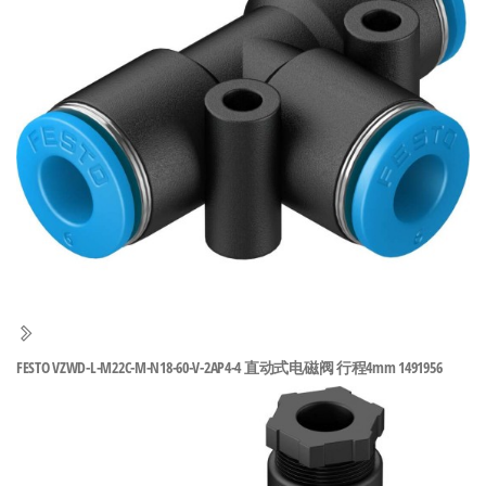
泛
国快速发
的
货。
工
业
自
动
化
零
部
件
供
应
商-
FESTO VZWD-L-M22C-M-N18-60-V-2AP4-4 直动式电磁阀 行程4mm 1491956
达
斯
奇