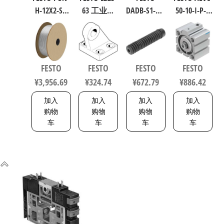
H-12X2-SI-
63 工业自
DADB-S1-40-
50-10-I-P-A
200 聚氨酯
动化零部
S51-125 气
短行程气
气动软管
件 规格63
缸波纹管
缸 行程
符合ISO
33846
保护套 行
10mm 缸径
8573-1:2010
程125mm
50mm
FESTO
FESTO
FESTO
FESTO
558275
符合ISO
VDMA 24562
¥
3,956.69
¥
324.74
¥
672.79
¥
886.42
6432 / ISO
188252
15552
加入
加入
加入
加入
553463
购物
购物
购物
购物
车
车
车
车