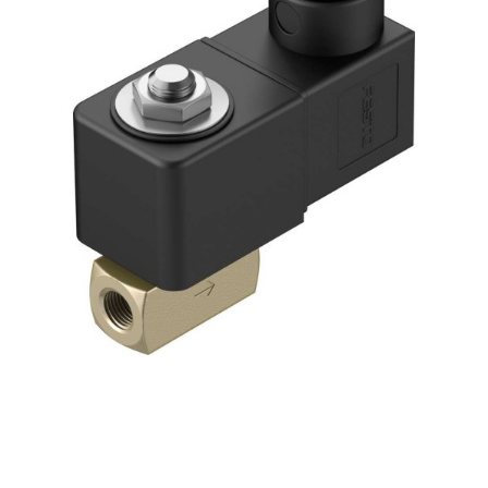
自
动
化