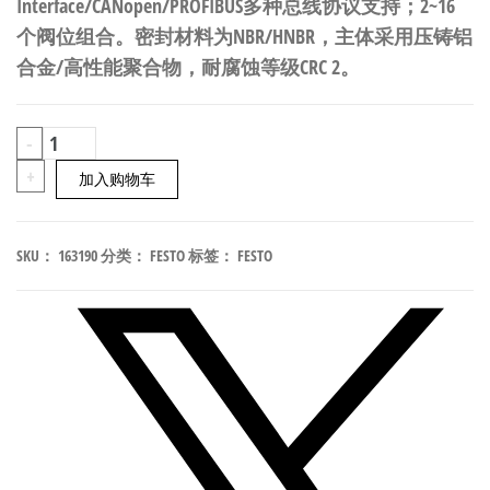
Interface/CANopen/PROFIBUS多种总线协议支持；2~16
个阀位组合。密封材料为NBR/HNBR，主体采用压铸铝
合金/高性能聚合物，耐腐蚀等级CRC 2。
FESTO
-
CPV18-
+
加入购物车
M1H-
5LS-
SKU：
163190
分类：
FESTO
标签：
FESTO
1/4
紧
凑
型
电
磁
阀
岛