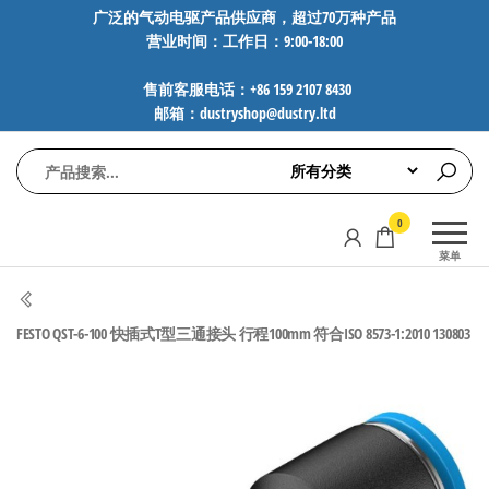
前
广泛的气动电驱产品供应商，超过70万种产品
营业时间：工作日：9:00-18:00
往
内
售前客服电话：+86 159 2107 8430
容
邮箱：dustryshop@dustry.ltd
气
专业供应
0
动
SMC、
菜单
FESTO、
电
NORGREN、
驱
AVENTICS等
FESTO QST-6-100 快插式T型三通接头 行程100mm 符合ISO 8573-1:2010 130803
工
品牌气动
元件，超
控
过88万种
技
工业自动
术-
化零部
广
件，正品
保障，全