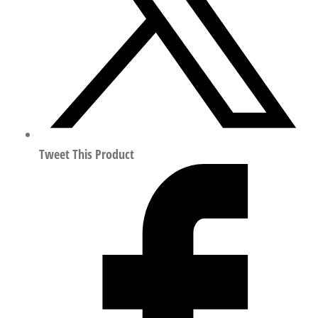
符
合
ISO
15407
163190
数
量
Tweet This Product