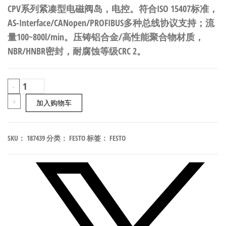
CPV系列紧凑型电磁阀岛，电控。符合ISO 15407标准，
AS-Interface/CANopen/PROFIBUS多种总线协议支持；流
量100~800l/min。压铸铝合金/高性能聚合物材质，
NBR/HNBR密封，耐腐蚀等级CRC 2。
FESTO
-
CPV10-
+
加入购物车
M11H-
5LS-
SKU：
187439
分类：
FESTO
标签：
FESTO
M7
紧
凑
型
电
磁