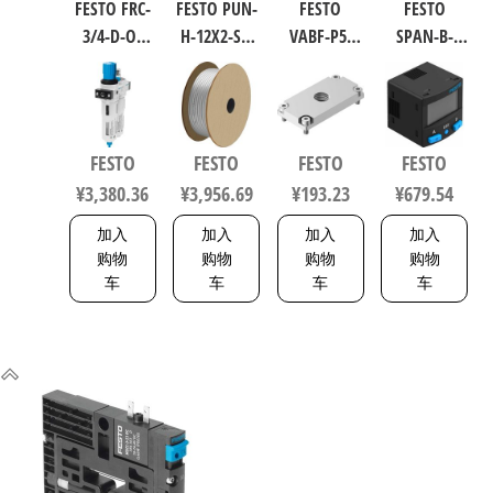
FESTO FRC-
FESTO PUN-
FESTO
FESTO
3/4-D-O-
H-12X2-SI-
VABF-P5-
SPAN-B-
MAXI 过滤
200 聚氨酯
P3A3-G38
B11R-Q4-
减压阀润
气动软管
软启动阀
PN-L1+2.5S
滑器组合
符合ISO
8021860
传感器/连
符合ISO
8573-1:2010
接电缆
FESTO
FESTO
FESTO
FESTO
8573-1:2010
558275
8114774
¥
3,380.36
¥
3,956.69
¥
193.23
¥
679.54
162744
加入
加入
加入
加入
购物
购物
购物
购物
车
车
车
车