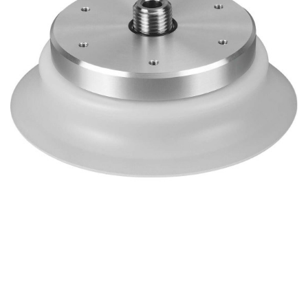
自
动
化