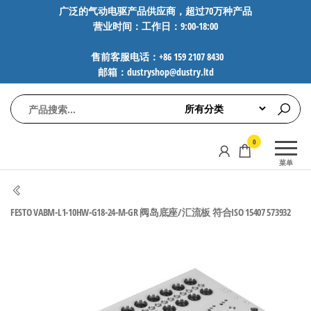
前
广泛的气动电驱产品供应商，超过70万种产品
营业时间：工作日：9:00-18:00
往
内
售前客服电话：+86 159 2107 8430
容
邮箱：dustryshop@dustry.ltd
气
专业供应
0
动
SMC、
菜单
FESTO、
电
NORGREN、
驱
AVENTICS等
FESTO VABM-L1-10HW-G18-24-M-GR 阀岛底座/汇流板 符合ISO 15407 573932
工
品牌气动
元件，超
控
过88万种
技
工业自动
术-
化零部
广
件，正品
保障，全