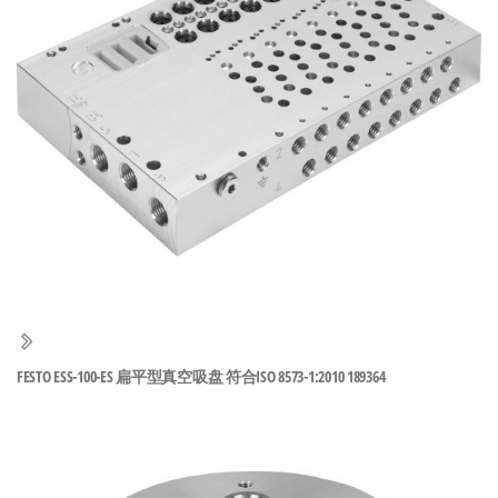
泛
国快速发
的
货。
工
业
自
动
化
零
部
件
供
应
商-
FESTO ESS-100-ES 扁平型真空吸盘 符合ISO 8573-1:2010 189364
达
斯
奇