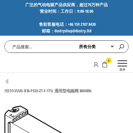
前
广泛的气动电驱产品供应商，超过70万种产品
营业时间：工作日：9:00-18:00
往
内
售前客服电话：+86 159 2107 8430
容
邮箱：dustryshop@dustry.ltd
气
专业供应
0
动
SMC、
菜单
FESTO、
电
NORGREN、
驱
AVENTICS等
FESTO VUVG-B18-P53U-ZT-F-1T1L 通用型电磁阀 8004896
工
品牌气动
元件，超
控
过88万种
技
工业自动
术-
化零部
广
件，正品
保障，全