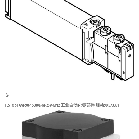
泛
国快速发
的
货。
工
业
自
动
化
零
部
件
供
应
商-
FESTO SFAM-90-15000L-M-2SV-M12 工业自动化零部件 规格90 573351
达
斯
奇