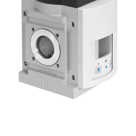
自
动
化