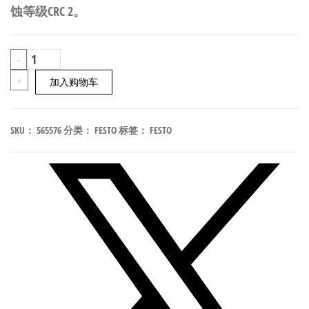
蚀等级CRC 2。
FESTO
-
ASCF-
+
加入购物车
H-
L2-
SKU：
565576
分类：
FESTO
标签：
FESTO
8V
阀
岛
标
签
支
架
565576
数