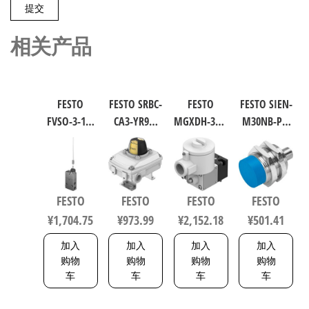
相关产品
FESTO
FESTO SRBC-
FESTO
FESTO SIEN-
FVSO-3-1/8
CA3-YR90-
MGXDH-3/2-
M30NB-PS-
工业自动
MW-1-1WG-
1.2-24DC-EX
S-L 电感式
化零部件
C2-EX6 工业
工业自动
接近传感
规格3 3877
自动化零
化零部件
器 符合EN
部件 规格1
规格1.2
60947-5-2
FESTO
FESTO
FESTO
FESTO
8137093
535615
150443
¥
1,704.75
¥
973.99
¥
2,152.18
¥
501.41
加入
加入
加入
加入
购物
购物
购物
购物
车
车
车
车