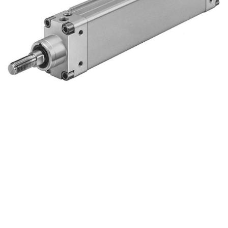
自
动
化