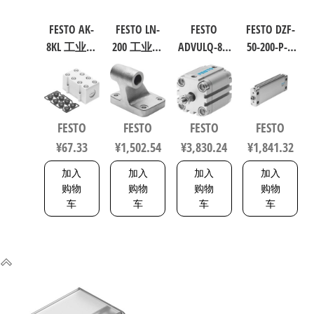
FESTO AK-
FESTO LN-
FESTO
FESTO DZF-
8KL 工业自
200 工业自
ADVULQ-80-
50-200-P-A
动化零部
动化零部
60-A-P-A 紧
扁平型气
件 538219
件 规格200
凑型抗扭
缸 行程
9038
气缸 行程
200mm 缸
60mm 缸径
径50mm
FESTO
FESTO
FESTO
FESTO
80mm
164075
¥
67.33
¥
1,502.54
¥
3,830.24
¥
1,841.32
156833
加入
加入
加入
加入
购物
购物
购物
购物
车
车
车
车