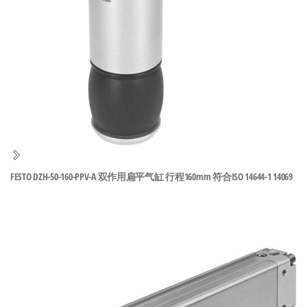
泛
国快速发
的
货。
工
业
自
动
化
零
部
件
FESTO DZH-50-160-PPV-A 双作用扁平气缸 行程160mm 符合ISO 14644-1 14069
供
应
商-
达
斯
奇