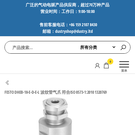
前
广泛的气动电驱产品供应商，超过70万种产品
营业时间：工作日：9:00-18:00
往
内
售前客服电话：+86 159 2107 8430
容
邮箱：dustryshop@dustry.ltd
气
专业供应
0
动
SMC、
菜单
FESTO、
电
NORGREN、
驱
AVENTICS等
FESTO DHEB-18-E-D-E-L 波纹管气爪 符合ISO 8573-1:2010 1320769
工
品牌气动
元件，超
控
过88万种
技
工业自动
术-
化零部
广
件，正品
保障，全