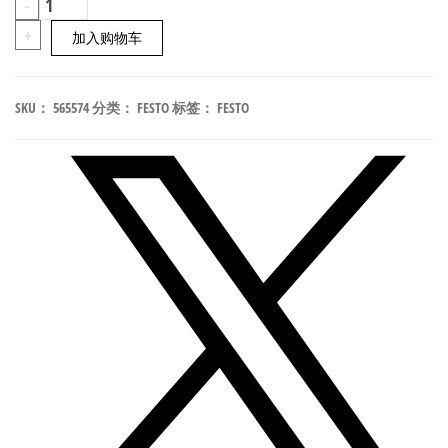
FESTO
-
ASCF-
+
加入购物车
H-
L2-
SKU：
565574
分类：
FESTO
标签：
FESTO
6V
阀
岛
标
签
支
架
565574
数
量