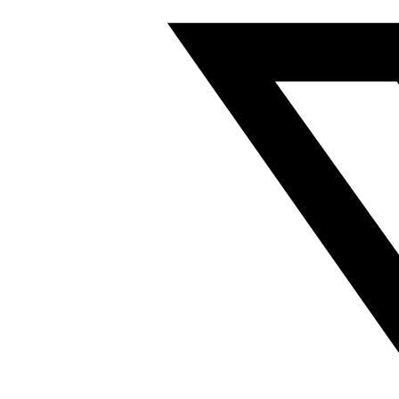
阀
岛
标
签
支
架
573522
数
量