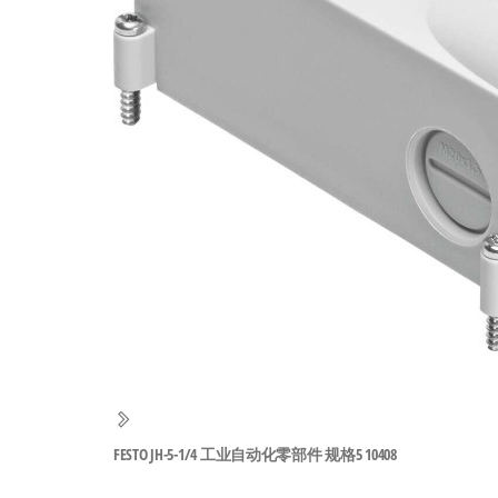
工
业
自
动
化
零
部
件
供
应
商-
达
斯
FESTO JH-5-1/4 工业自动化零部件 规格5 10408
奇