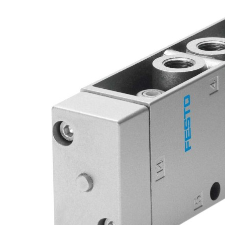
自
动
化