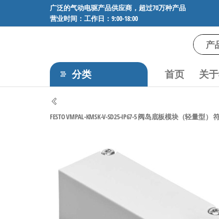
前
广泛的气动电驱产品供应商，超过70万种产品
营业时间：工作日：9:00-18:00
往
内
容
气
专业供应
SMC、
动
FESTO、
分类
首页
关于
电
NORGREN、
AVENTICS等
驱
品牌气动
工
元件，超
FESTO VMPAL-KMSK-V-SD25-IP67-5 阀岛底板模块（轻量型） 符合IS
过88万种
控
工业自动
技
化零部
术-
件，正品
保障，全
广
国快速发
泛
货。
的