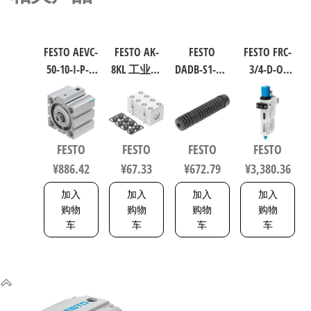
FESTO AEVC-
FESTO AK-
FESTO
FESTO FRC-
50-10-I-P-A
8KL 工业自
DADB-S1-40-
3/4-D-O-
短行程气
动化零部
S51-125 气
MAXI 过滤
缸 行程
件 538219
缸波纹管
减压阀润
10mm 缸径
保护套 行
滑器组合
50mm
程125mm
符合ISO
FESTO
FESTO
FESTO
FESTO
VDMA 24562
符合ISO
8573-1:2010
¥
886.42
¥
67.33
¥
672.79
¥
3,380.36
188252
6432 / ISO
162744
15552
加入
加入
加入
加入
553463
购物
购物
购物
购物
车
车
车
车