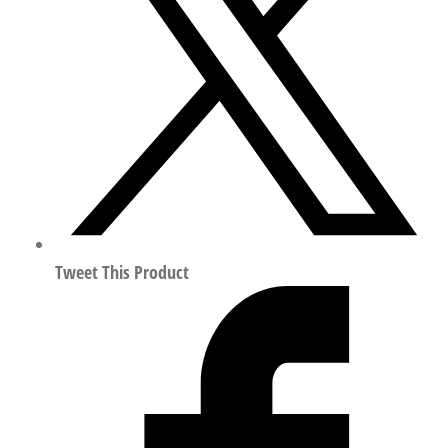
凑
型
气
缸
行
程
20mm
符
合
ISO
Tweet This Product
21287
156958
数
量