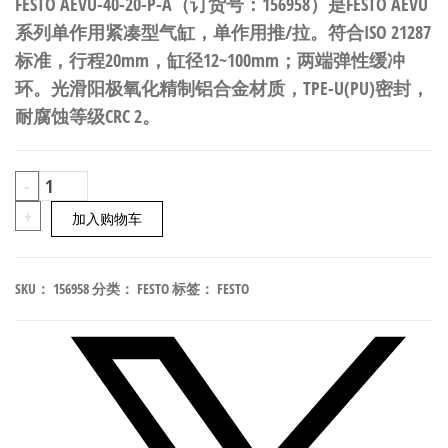
FESTO AEVU-40-20-P-A（订货号：156958）是FESTO AEVU
系列单作用紧凑型气缸，单作用推/拉。符合ISO 21287
标准，行程20mm，缸径12~100mm；两端弹性缓冲
环。光滑阳极氧化精制铝合金材质，TPE-U(PU)密封，
耐腐蚀等级CRC 2。
FESTO
-
AEVU-
+
加入购物车
40-
20-
SKU：
156958
分类：
FESTO
标签：
FESTO
P-
A
单
作
用
紧