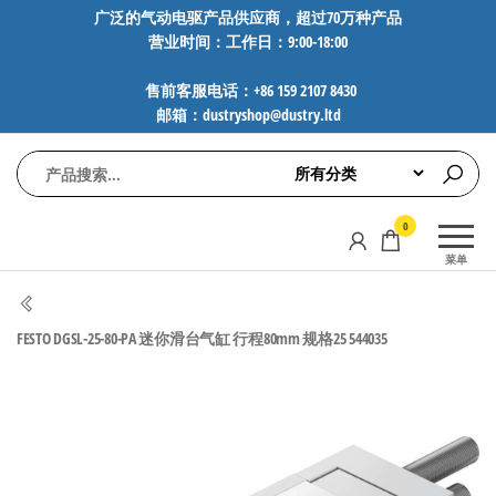
前
广泛的气动电驱产品供应商，超过70万种产品
营业时间：工作日：9:00-18:00
往
内
售前客服电话：+86 159 2107 8430
容
邮箱：dustryshop@dustry.ltd
气
专业供应
0
动
SMC、
菜单
FESTO、
电
NORGREN、
驱
AVENTICS等
FESTO DGSL-25-80-PA 迷你滑台气缸 行程80mm 规格25 544035
工
品牌气动
元件，超
控
过88万种
技
工业自动
术-
化零部
广
件，正品
保障，全