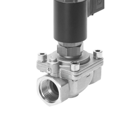
自
动
化