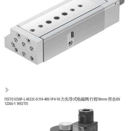
泛
国快速发
的
货。
工
业
自
动
化
零
部
件
供
应
商-
FESTO VZWF-L-M22C-G114-400-1P4-10 力先导式电磁阀 行程10mm 符合EN
12266-1 1492115
达
斯
奇