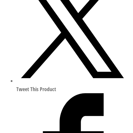
型
气
缸
行
程
30mm
符
合
ISO
15552
156667
Tweet This Product
数
量