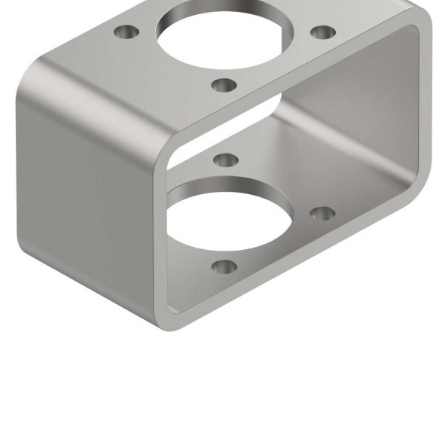
自
动
化