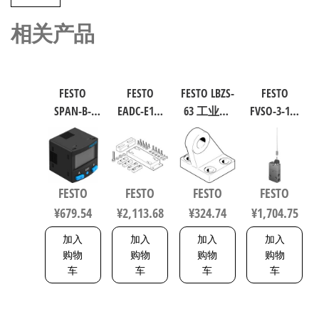
相关产品
FESTO
FESTO
FESTO LBZS-
FESTO
SPAN-B-
EADC-E16-
63 工业自
FVSO-3-1/8
B11R-Q4-
160-E14 工
动化零部
工业自动
PN-L1+2.5S
业自动化
件 规格63
化零部件
传感器/连
零部件 规
33846
规格3 3877
接电缆
格160
FESTO
FESTO
FESTO
FESTO
8114774
8047581
¥
679.54
¥
2,113.68
¥
324.74
¥
1,704.75
加入
加入
加入
加入
购物
购物
购物
购物
车
车
车
车