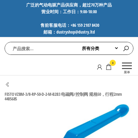
前
广泛的气动电驱产品供应商，超过70万种产品
营业时间：工作日：9:00-18:00
往
内
售前客服电话：+86 159 2107 8430
容
邮箱：dustryshop@dustry.ltd
气
专业供应
0
动
SMC、
菜单
FESTO、
电
NORGREN、
驱
AVENTICS等
FESTO VZBM-3/8-RP-50-D-2-M-B2B3 电磁阀/控制阀 规格50，行程2mm
工
品牌气动
4405685
元件，超
控
过88万种
技
工业自动
术-
化零部
广
件，正品
保障，全