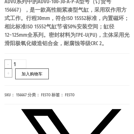
ADVU系列中的ADVU-100-30-A-P-A型号（订货号
156667），是一款高性能紧凑型气缸，采用双作用方
式工作。行程30mm，符合ISO 15552标准，内置磁环；
相比标准ISO 15552气缸节省50%安装空间；缸径
12~125mm全系列。密封材料为TPE-U(PU)，主体采用光
滑阳极氧化锻造铝合金，耐腐蚀等级CRC 2。
FESTO
-
ADVU-
+
加入购物车
100-
30-
SKU：
156667
分类：
FESTO
标签：
FESTO
A-
P-
A
紧
凑