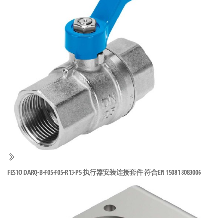
泛
国快速发
的
货。
工
业
自
动
化
零
部
件
供
应
商-
FESTO DARQ-B-F05-F05-R13-P5 执行器安装连接套件 符合EN 15081 8083006
达
斯
奇