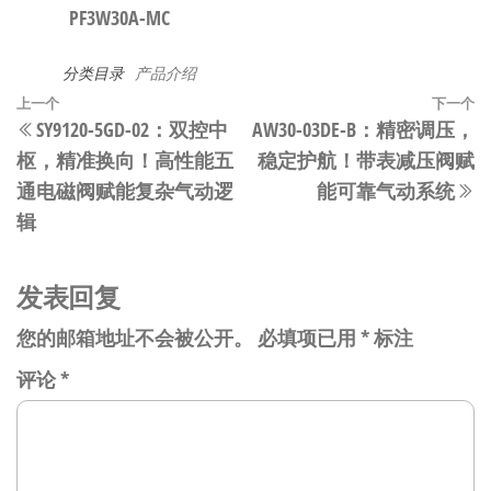
PF3W30A-MC
分类目录
产品介绍
文
上
上一个
下一个
SY9120-5GD-02：双控中
AW30-03DE-B：精密调压，
章
一
枢，精准换向！高性能五
稳定护航！带表减压阀赋
篇
导
通电磁阀赋能复杂气动逻
能可靠气动系统
文
航
辑
章
发表回复
您的邮箱地址不会被公开。
必填项已用
*
标注
评论
*