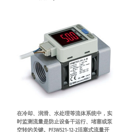
泛
国快速发
的
货。
工
业
自
动
化
零
部
件
供
应
商-
达
在冷却、润滑、水处理等流体系统中，实
斯
时监测流量是防止设备干运行、堵塞或泵
奇
空转的关键。PF3W521-12-2活塞式流量开