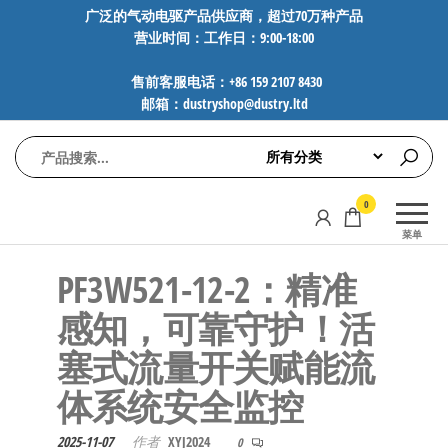
前
广泛的气动电驱产品供应商，超过70万种产品
营业时间：工作日：9:00-18:00
往
内
售前客服电话：+86 159 2107 8430
容
邮箱：dustryshop@dustry.ltd
气
专业供应
0
动
SMC、
菜单
FESTO、
电
NORGREN、
PF3W521-12-2：精准
驱
AVENTICS等
工
品牌气动
感知，可靠守护！活
元件，超
控
塞式流量开关赋能流
过88万种
技
工业自动
体系统安全监控
术-
化零部
广
件，正品
2025-11-07
作者
XYJ2024
0
保障，全