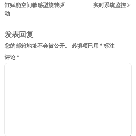
导
缸赋能空间敏感型旋转驱
实时系统监控
文
航
动
章
发表回复
您的邮箱地址不会被公开。
必填项已用
*
标注
评论
*