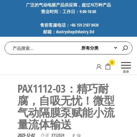
前
广泛的气动电驱产品供应商，超过70万种产品
营业时间：工作日：9:00-18:00
往
内
售前客服电话：+86 159 2107 8430
容
邮箱：dustryshop@dustry.ltd
气
专业供应
0
动
SMC、
菜单
FESTO、
电
NORGREN、
PAX1112-03：精巧耐
驱
AVENTICS等
工
品牌气动
腐，自吸无忧！微型
元件，超
控
气动隔膜泵赋能小流
过88万种
技
工业自动
量流体输送
术-
化零部
广
件，正品
2025-12-02
作者
XYJ2024
0
保障，全