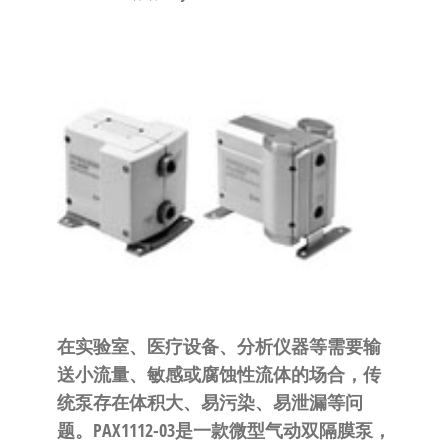
泛
国快速发
的
货。
工
业
自
动
化
零
部
件
供
应
商-
在实验室、医疗设备、分析仪器等需要输
达
送小流量、敏感或腐蚀性流体的场合，传
斯
统泵存在体积大、易污染、易泄漏等问
奇
题。PAX1112-03是一款微型气动双隔膜泵，