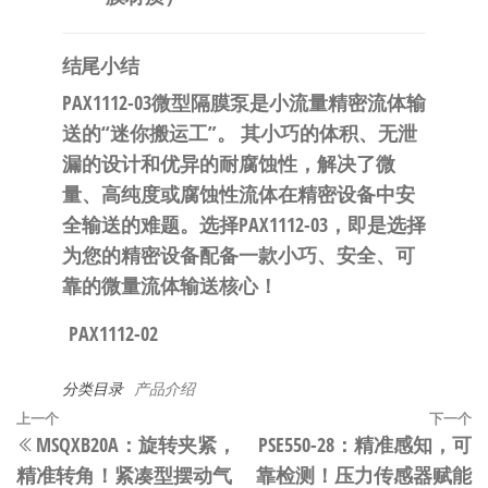
结尾小结
PAX1112-03微型隔膜泵是小流量精密流体输
送的“迷你搬运工”。
​ 其小巧的体积、无泄
漏的设计和优异的耐腐蚀性，解决了微
量、高纯度或腐蚀性流体在精密设备中安
全输送的难题。
选择PAX1112-03，即是选择
为您的精密设备配备一款小巧、安全、可
靠的微量流体输送核心！
PAX1112-02
分类目录
产品介绍
文
上
上一个
下一个
MSQXB20A：旋转夹紧，
PSE550-28：精准感知，可
章
一
精准转角！紧凑型摆动气
靠检测！压力传感器赋能
篇