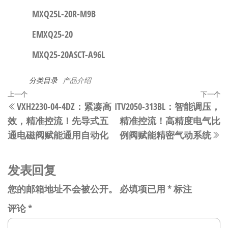
MXQ25L-20R-M9B
EMXQ25-20
MXQ25-20ASCT-A96L
分类目录
产品介绍
文
上
上一个
下一个
VXH2230-04-4DZ：紧凑高
ITV2050-313BL：智能调压，
章
一
效，精准控流！先导式五
精准控流！高精度电气比
篇
导
通电磁阀赋能通用自动化
例阀赋能精密气动系统
文
航
章
发表回复
您的邮箱地址不会被公开。
必填项已用
*
标注
评论
*