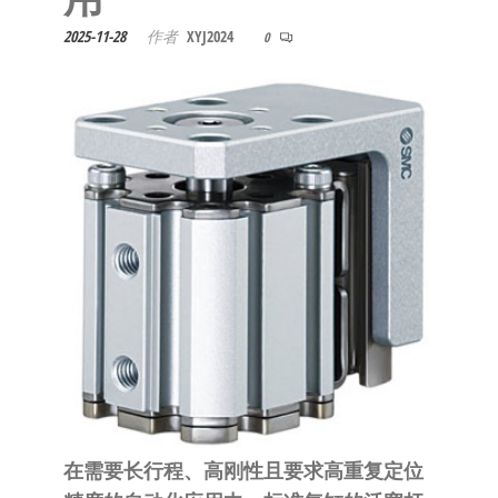
泛
国快速发
的
2025-11-28
作者
XYJ2024
0
货。
工
业
自
动
化
零
部
件
供
应
商-
达
斯
在需要长行程、高刚性且要求高重复定位
奇