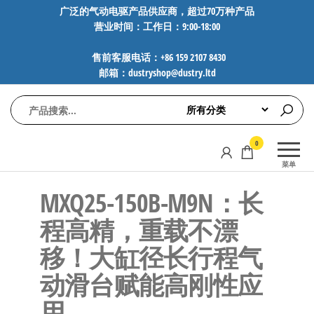
前
广泛的气动电驱产品供应商，超过70万种产品
营业时间：工作日：9:00-18:00
往
内
售前客服电话：+86 159 2107 8430
容
邮箱：dustryshop@dustry.ltd
气
专业供应
0
动
SMC、
菜单
FESTO、
电
NORGREN、
MXQ25-150B-M9N：长
驱
AVENTICS等
工
品牌气动
程高精，重载不漂
元件，超
控
移！大缸径长行程气
过88万种
技
工业自动
动滑台赋能高刚性应
术-
化零部
广
件，正品
用
保障，全