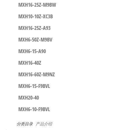
MXH16-25Z-M9BW
MXH10-10Z-XC3B
MXH16-25Z-A93
MXH6-50Z-M9BV
MXH6-15-A90
MXH16-40Z
MXH16-60Z-M9NZ
MXH6-15-F9BVL
MXH20-40
MXH6-10-F9BVL
分类目录
产品介绍