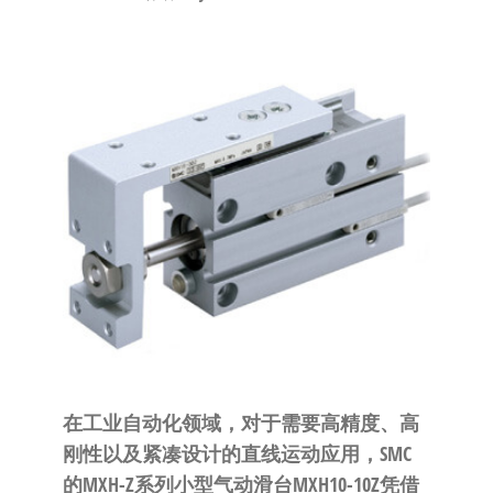
泛
国快速发
的
货。
工
业
自
动
化
零
部
件
供
应
商-
达
在工业自动化领域，对于需要高精度、高
斯
刚性以及紧凑设计的直线运动应用，SMC
奇
的MXH-Z系列小型气动滑台MXH10-10Z凭借