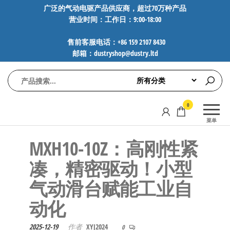
前
广泛的气动电驱产品供应商，超过70万种产品
营业时间：工作日：9:00-18:00
往
内
售前客服电话：+86 159 2107 8430
容
邮箱：dustryshop@dustry.ltd
气
专业供应
0
动
SMC、
菜单
FESTO、
电
NORGREN、
MXH10-10Z：高刚性紧
驱
AVENTICS等
工
品牌气动
凑，精密驱动！小型
元件，超
控
气动滑台赋能工业自
过88万种
技
工业自动
动化
术-
化零部
广
件，正品
2025-12-19
作者
XYJ2024
0
保障，全