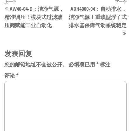
文
上
上一个
下一个
AW40-04-D：洁净气源，
ADH4000-04：自动排水，
章
一
精准调压！模块式过滤减
洁净气源！重载型浮子式
篇
导
压阀赋能工业自动化
排水器保障气动系统稳定
文
航
章
发表回复
您的邮箱地址不会被公开。
必填项已用
*
标注
评论
*