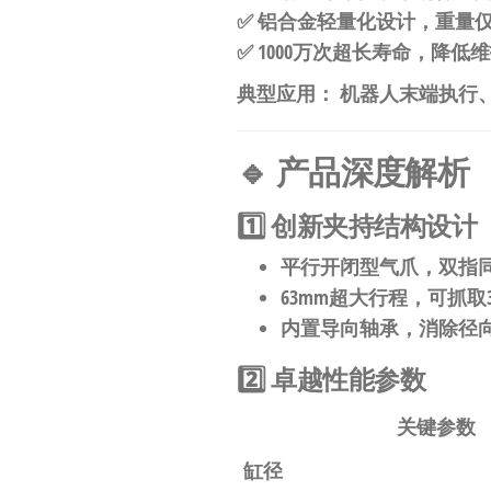
自
✅ ​
​铝合金轻量化设计​
​，重量仅
动
✅ ​
​1000万次超长寿命​
​，降低
化
​典型应用：​
​ 机器人末端执
​🔹 产品深度解析​
​1️⃣ 创新夹持结构设计​
​平行开闭型气爪​
​，双指
​63mm超大行程​
​，可抓取
​内置导向轴承​
​，消除径
​2️⃣ 卓越性能参数​
关键参数
缸径