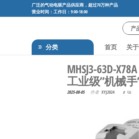
前
广泛的气动电驱产品供应商，超过70万种产品
营业时间：工作日：9:00-18:00
往
内
容
气
专业供应
SMC、
动
FESTO、
分类
首页
关于
电
NORGREN、
AVENTICS等
驱
MHSJ3-63D
品牌气动
工
元件，超
工业级”机械手
过88万种
控
工业自动
技
2025-08-05
作者
XYJ2024
0
化零部
术-
件，正品
保障，全
广
国快速发
泛
货。
的