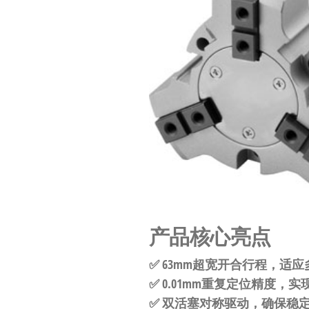
工
业
自
动
化
零
部
件
供
应
商-
产品核心亮点​
达
✅ ​
​63mm超宽开合行程​
​，适
斯
✅ ​
​0.01mm重复定位精度​
​，实
奇
✅ ​
​双活塞对称驱动​
​，确保稳