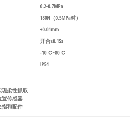
0.2-0.7MPa
180N（0.5MPa时）
±0.01mm
开合≤0.15s
-10℃~80℃
IP54
实现柔性抓取
位置传感器
夹指和配件