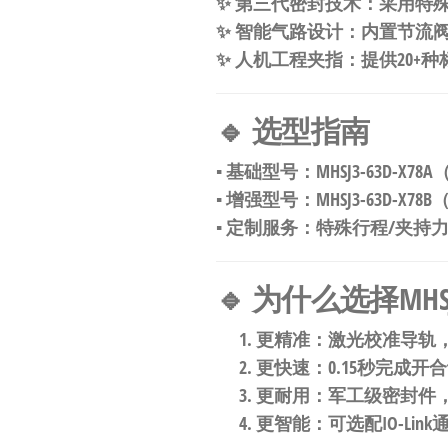
✨ ​
​第三代密封技术​
​：采用特
✨ ​
​智能气路设计​
​：内置节流
✨ ​
​人机工程夹指​
​：提供20+
​🔹 选型指南​
▪ 基础型号：MHSJ3-63D-X7
▪ 增强型号：MHSJ3-63D-X
▪ 定制服务：特殊行程/夹持
​🔹 为什么选择MHSJ3
​更精准​
​：激光校准导轨
​更快速​
​：0.15秒完成开
​更耐用​
​：军工级密封件
​更智能​
​：可选配IO-Lin