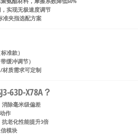
殊聚氨酯材料，摩擦系数降低60%
阀，实现无极速度调节
种标准夹指选配方案
8A（标准款）
78B（带缓冲调节）
力/材质需求可定制
-63D-X78A？​
，消除毫米级偏差
合动作
，抗老化性能提升3倍
k通信模块