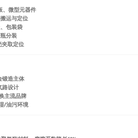
B板、微型元器件
件搬运与定位
盖、包装袋
药瓶分装
壳夹取定位
合金锻造主体
化气路设计
替换主流品牌
潮湿/油污环境