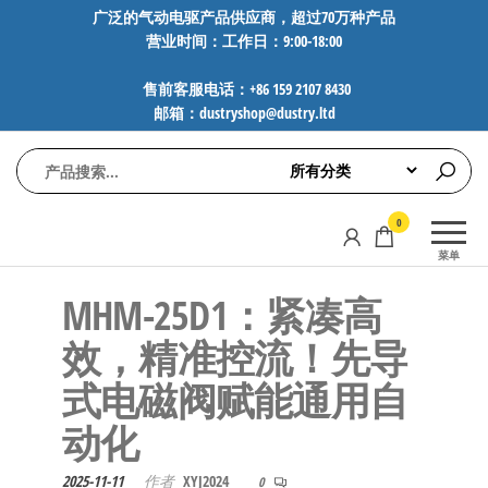
前
广泛的气动电驱产品供应商，超过70万种产品
营业时间：工作日：9:00-18:00
往
内
售前客服电话：+86 159 2107 8430
容
邮箱：dustryshop@dustry.ltd
气
专业供应
0
动
SMC、
菜单
FESTO、
电
NORGREN、
MHM-25D1：紧凑高
驱
AVENTICS等
工
品牌气动
效，精准控流！先导
元件，超
控
式电磁阀赋能通用自
过88万种
技
工业自动
动化
术-
化零部
广
件，正品
2025-11-11
作者
XYJ2024
0
保障，全