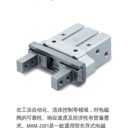
泛
国快速发
的
货。
工
业
自
动
化
零
部
件
供
应
商-
达
在工业自动化、流体控制等领域，对电磁
斯
阀的可靠性、响应速度及经济性有普遍需
奇
求。MHM-25D1是一款通用型先导式电磁