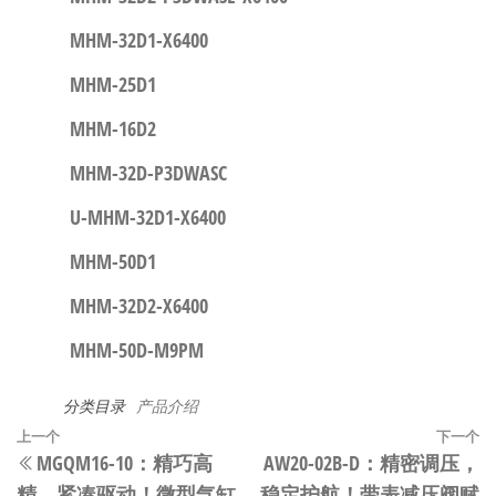
MHM-32D1-X6400
MHM-25D1
MHM-16D2
MHM-32D-P3DWASC
U-MHM-32D1-X6400
MHM-50D1
MHM-32D2-X6400
MHM-50D-M9PM
分类目录
产品介绍
文
上
上一个
下一个
MGQM16-10：精巧高
AW20-02B-D：精密调压，
章
一
精，紧凑驱动！微型气缸
稳定护航！带表减压阀赋