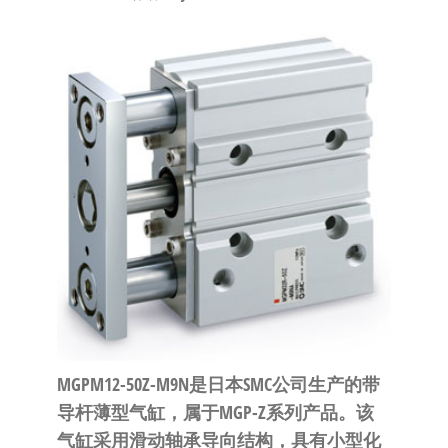
泛
国快速发
的
货。
工
业
自
动
化
零
部
件
供
应
商-
达
MGPM12-50Z-M9N是日本SMC公司生产的带
斯
导杆薄型气缸，属于MGP-Z系列产品。该
奇
气缸采用滑动轴承导向结构，具有小型化