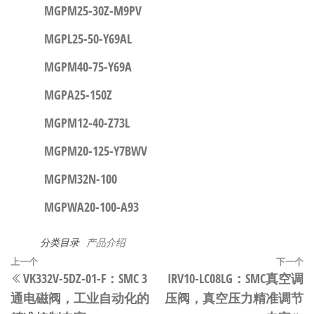
MGPM25-30Z-M9PV
MGPL25-50-Y69AL
MGPM40-75-Y69A
MGPA25-150Z
MGPM12-40-Z73L
MGPM20-125-Y7BWV
MGPM32N-100
MGPWA20-100-A93
分类目录
产品介绍
文
上
上一个
下一个
VK332V-5DZ-01-F：SMC 3
IRV10-LC08LG：SMC真空调
章
一
通电磁阀，工业自动化的
压阀，真空压力精准调节
篇
导