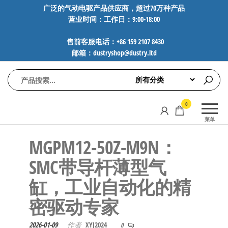
前
广泛的气动电驱产品供应商，超过70万种产品
营业时间：工作日：9:00-18:00
往
内
售前客服电话：+86 159 2107 8430
容
邮箱：dustryshop@dustry.ltd
气
专业供应
0
动
SMC、
菜单
FESTO、
电
NORGREN、
MGPM12-50Z-M9N：
驱
AVENTICS等
工
品牌气动
SMC带导杆薄型气
元件，超
控
缸，工业自动化的精
过88万种
技
工业自动
密驱动专家
术-
化零部
广
件，正品
2026-01-09
作者
XYJ2024
0
保障，全