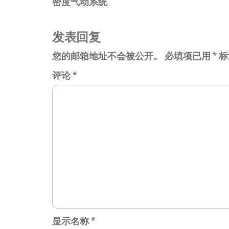
密度气动系统
篇
导
文
航
章
发表回复
您的邮箱地址不会被公开。
必填项已用
*
标
评论
*
显示名称
*