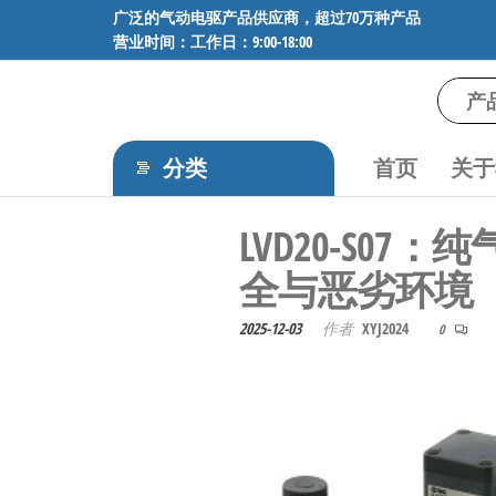
前
广泛的气动电驱产品供应商，超过70万种产品
营业时间：工作日：9:00-18:00
往
内
容
气
专业供应
SMC、
动
FESTO、
分类
首页
关于
电
NORGREN、
AVENTICS等
驱
LVD20-S
品牌气动
工
元件，超
全与恶劣环境
过88万种
控
工业自动
技
2025-12-03
作者
XYJ2024
0
化零部
术-
件，正品
保障，全
广
国快速发
泛
货。
的