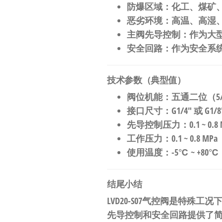
防爆区域
：化工、煤矿
恶劣环境
：高温、高湿
主阀先导控制
：作为大
安全回路
：作为安全系
技术参数（典型值）
阀位机能
：五通二位（5/2
接口尺寸
：G1/4″ 或 G
先导控制压力
：0.1 ~ 0.8
工作压力
：0.1 ~ 0.8 
使用温度
：-5℃ ~ +
结尾小结
LVD20-S07气控阀是特殊工
先导控制和安全回路提供了