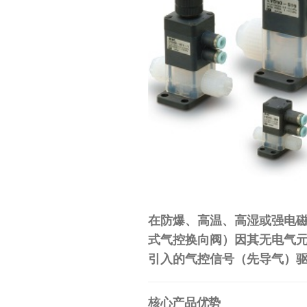
工
业
自
动
化
零
部
件
供
应
在防爆、高温、高湿或强电
商-
式气控换向阀）因其无电气元件
达
引入的气控信号（先导气）
斯
奇
核心产品优势