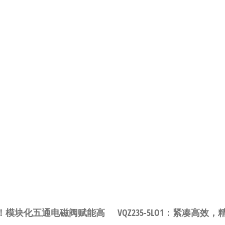
智能控制！模块化五通电磁阀赋能高
VQZ235-5LO1：紧凑