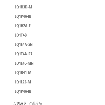
LQ1H3D-M
LQ1P4A4B
LQ1H2A-F
LQ1T4B
LQ1E4A-SN
LQ1T4A-R7
LQ1L4C-MN
LQ1B41-M
LQ1L22-M
LQ1P4A4B
分类目录
产品介绍