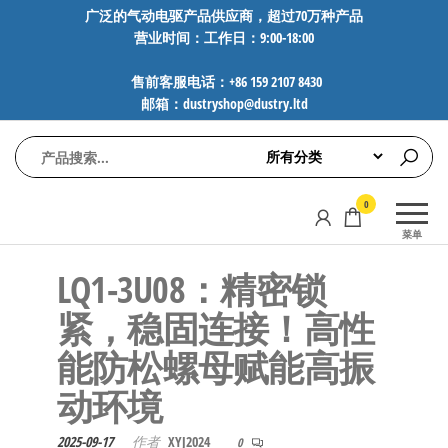
前
广泛的气动电驱产品供应商，超过70万种产品
营业时间：工作日：9:00-18:00
往
内
售前客服电话：+86 159 2107 8430
容
邮箱：dustryshop@dustry.ltd
气
专业供应
0
动
SMC、
菜单
FESTO、
电
NORGREN、
​​LQ1-3U08：精密锁
驱
AVENTICS等
工
品牌气动
紧，稳固连接！高性
元件，超
控
能防松螺母赋能高振
过88万种
技
工业自动
动环境​​
术-
化零部
广
件，正品
2025-09-17
作者
XYJ2024
0
保障，全