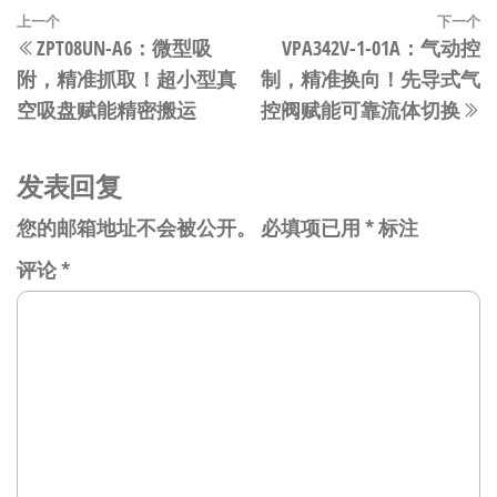
文
上
上一个
下一个
ZPT08UN-A6：微型吸
VPA342V-1-01A：气动控
章
一
附，精准抓取！超小型真
制，精准换向！先导式气
篇
导
空吸盘赋能精密搬运​​
控阀赋能可靠流体切换​​
文
航
章
发表回复
您的邮箱地址不会被公开。
必填项已用
*
标注
评论
*