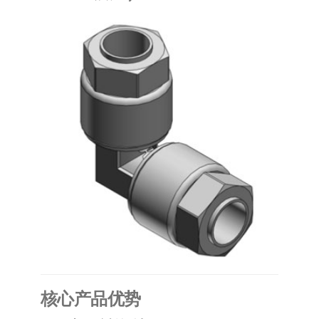
泛
国快速发
的
货。
工
业
自
动
化
零
部
件
供
应
商-
达
斯
​核心产品优势​
奇