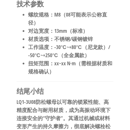
​技术参数​
​螺纹规格​
​：M8（08可能表示公称直
径）
​对边宽度​
​：13mm（标准）
​材质选项​
​：不锈钢/碳钢镀锌
​工作温度​
​：-30℃~+80℃（尼龙款）/
-50℃~+250℃（全金属款）
​扭矩范围​
​：xx~xx N·m（需根据材质和
规格确认）
​结尾小结​
LQ1-3U08防松螺母以可靠的锁紧性能、高
精度配合与耐用材质，成为高振动环境下
连接安全的“守护者”。其通过机械或材料
变形产生的持久摩擦力，彻底解决螺栓松