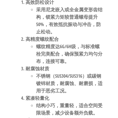
自
​高效防松设计​
动
采用尼龙嵌入或全金属变形齿结
化
构，锁紧力矩较普通螺母提升
50%，有效抵抗振动与冲击，防
止松动。
​高精度螺纹配合​
螺纹精度达6G/6H级，与标准螺
栓完美配合，确保预紧力均匀分
布，连接可靠。
​耐腐蚀材质​
不锈钢（SUS304/SUS316）或碳钢
镀锌材质，耐腐蚀、耐磨损，适
用于恶劣工况。
​紧凑轻量化​
结构小巧，重量轻，适合空间受
限场景，减少设备额外负载。