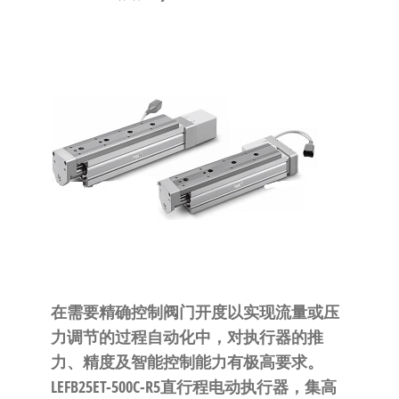
泛
国快速发
的
货。
工
业
自
动
化
零
部
件
供
应
商-
在需要精确控制阀门开度以实现流量或压
达
力调节的过程自动化中，对执行器的推
斯
力、精度及智能控制能力有极高要求。
奇
LEFB25ET-500C-R5直行程电动执行器，集高