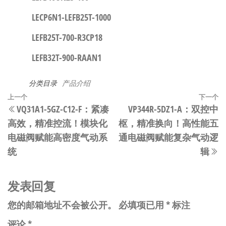
LECP6N1-LEFB25T-1000
LEFB25T-700-R3CP18
LEFB32T-900-RAAN1
分类目录
产品介绍
文
上
上一个
下一个
VQ31A1-5GZ-C12-F：紧凑
VP344R-5DZ1-A：双控中
章
一
高效，精准控流！模块化
枢，精准换向！高性能五
篇
导
电磁阀赋能高密度气动系
通电磁阀赋能复杂气动逻
文
航
统​
辑​
章
发表回复
您的邮箱地址不会被公开。
必填项已用
*
标注
评论
*