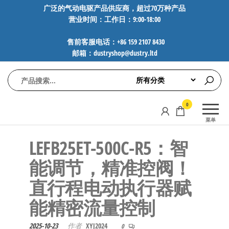
前
广泛的气动电驱产品供应商，超过70万种产品
营业时间：工作日：9:00-18:00
往
内
售前客服电话：+86 159 2107 8430
容
邮箱：dustryshop@dustry.ltd
气
专业供应
0
动
SMC、
菜单
FESTO、
电
NORGREN、
LEFB25ET-500C-R5：智
驱
AVENTICS等
工
品牌气动
能调节，精准控阀！
元件，超
控
直行程电动执行器赋
过88万种
技
工业自动
能精密流量控制​
术-
化零部
广
件，正品
2025-10-23
作者
XYJ2024
0
保障，全