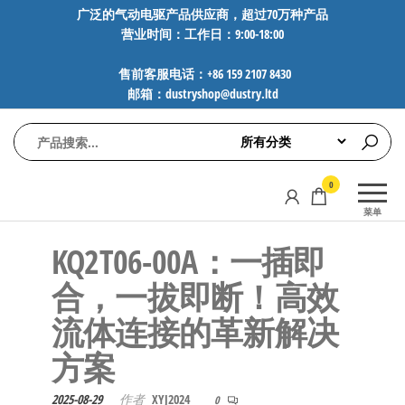
前
广泛的气动电驱产品供应商，超过70万种产品
营业时间：工作日：9:00-18:00
往
内
售前客服电话：+86 159 2107 8430
容
邮箱：dustryshop@dustry.ltd
气
专业供应
0
动
SMC、
菜单
FESTO、
电
NORGREN、
​KQ2T06-00A：一插即
驱
AVENTICS等
工
品牌气动
合，一拔即断！高效
元件，超
控
流体连接的革新解决
过88万种
技
工业自动
方案​​
术-
化零部
广
件，正品
2025-08-29
作者
XYJ2024
0
保障，全