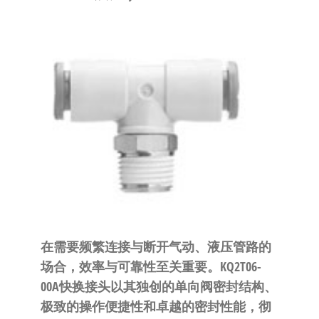
泛
国快速发
的
货。
工
业
自
动
化
零
部
件
供
应
商-
在需要频繁连接与断开气动、液压管路的
达
场合，效率与可靠性至关重要。KQ2T06-
斯
00A快换接头以其独创的单向阀密封结构、
奇
极致的操作便捷性和卓越的密封性能，彻