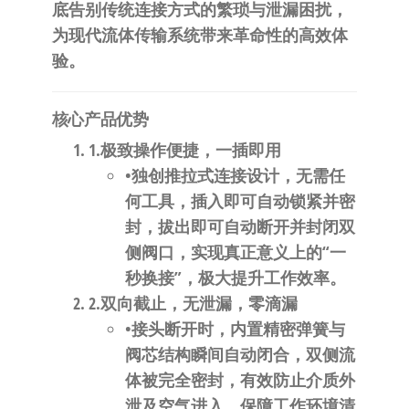
自
底告别传统连接方式的繁琐与泄漏困扰，
动
为现代流体传输系统带来革命性的高效体
化
验。
​核心产品优势​
1.​
​极致操作便捷，一插即用​
•独创推拉式连接设计，无需任
何工具，插入即可自动锁紧并密
封，拔出即可自动断开并封闭双
侧阀口，实现真正意义上的“一
秒换接”，极大提升工作效率。
2.​
​双向截止，无泄漏，零滴漏​
•接头断开时，内置精密弹簧与
阀芯结构瞬间自动闭合，双侧流
体被完全密封，有效防止介质外
泄及空气进入，保障工作环境清