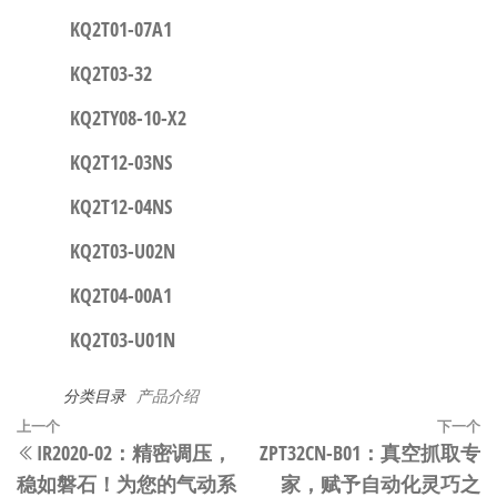
KQ2T01-07A1
KQ2T03-32
KQ2TY08-10-X2
KQ2T12-03NS
KQ2T12-04NS
KQ2T03-U02N
KQ2T04-00A1
KQ2T03-U01N
分类目录
产品介绍
文
上
上一个
下一个
IR2020-02：精密调压，
​​ZPT32CN-B01：真空抓取专
章
一
稳如磐石！为您的气动系
家，赋予自动化灵巧之
篇