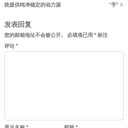
导
统提供纯净稳定的动力源​​
“手”​​
文
航
章
发表回复
您的邮箱地址不会被公开。
必填项已用
*
标注
评论
*
显示名称
*
邮箱
*