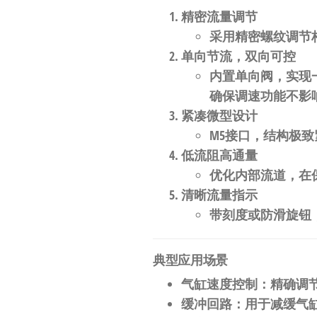
自
精密流量调节
动
采用精密螺纹调节
化
单向节流，双向可控
内置单向阀，实现
确保调速功能不影
紧凑微型设计
M5接口，结构极
低流阻高通量
优化内部流道，在
清晰流量指示
带刻度或防滑旋钮
典型应用场景
气缸速度控制
：精确调
缓冲回路
：用于减缓气