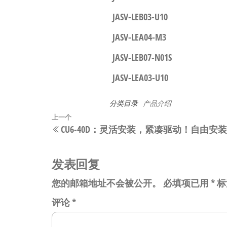
JASV-LEB03-U10
JASV-LEA04-M3
JASV-LEB07-N01S
JASV-LEA03-U10
分类目录
产品介绍
文
上
上一个
CU6-40D：灵活安装，紧凑驱动！自由
章
一
篇
导
文
发表回复
航
章
您的邮箱地址不会被公开。
必填项已用
*
标
评论
*