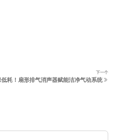
下一个
下
，环保低耗！扇形排气消声器赋能洁净气动系统
一
篇
文
章