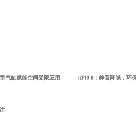
安装型气缸赋能空间受限应用
IZF10-B：静音降噪
注