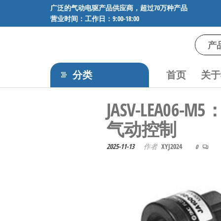
前
广泛的气动电驱产品供应商，超过70万种产品
营业时间：工作日：9:00-18:00
往
内
容
气
专业供应
SMC、
动
FESTO、
分类
首页
关于
电
NORGREN、
AVENTICS等
驱
JASV-LEA
品牌气动
工
元件，超
气动控制
过88万种
控
工业自动
技
2025-11-13
作者
XYJ2024
0
化零部
术-
件，正品
保障，全
广
国快速发
泛
货。
的