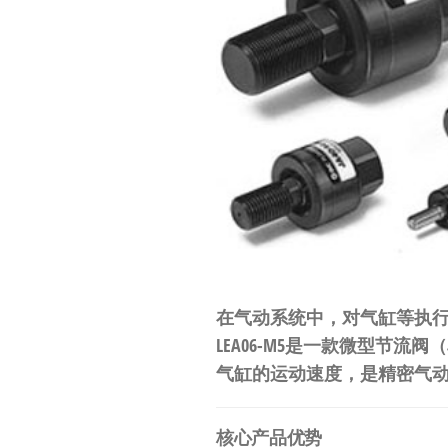
工
业
自
动
化
零
部
件
供
应
在气动系统中，对气缸等执行
商-
LEA06-M5是一款微型
达
气缸的运动速度，是精密气
斯
奇
核心产品优势