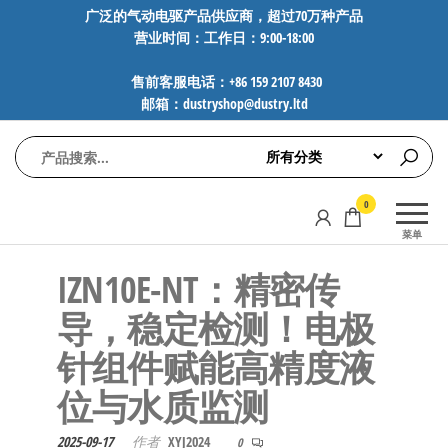
前
广泛的气动电驱产品供应商，超过70万种产品
营业时间：工作日：9:00-18:00
往
内
售前客服电话：+86 159 2107 8430
容
邮箱：dustryshop@dustry.ltd
气
专业供应
0
动
SMC、
菜单
FESTO、
电
NORGREN、
​​IZN10E-NT：精密传
驱
AVENTICS等
工
品牌气动
导，稳定检测！电极
元件，超
控
针组件赋能高精度液
过88万种
技
工业自动
位与水质监测​​
术-
化零部
广
件，正品
2025-09-17
作者
XYJ2024
0
保障，全