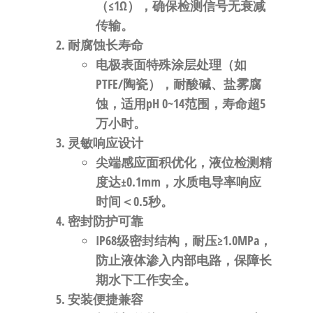
自
（≤1Ω），确保检测信号无衰减
动
传输。
化
​耐腐蚀长寿命​
电极表面特殊涂层处理（如
PTFE/陶瓷），耐酸碱、盐雾腐
蚀，适用pH 0~14范围，寿命超5
万小时。
​灵敏响应设计​
尖端感应面积优化，液位检测精
度达±0.1mm，水质电导率响应
时间＜0.5秒。
​密封防护可靠​
IP68级密封结构，耐压≥1.0MPa，
防止液体渗入内部电路，保障长
期水下工作安全。
​安装便捷兼容​