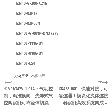
IZN10-G-300-X216
IZN10-02P17
IZN10-02P06N
IZN10E-G-001P-DNX7279
IZN10E-1116-B1
IZN10E-0106-B1
IZN10E-ES4
分类目录
产品介绍
文
上
上一个
下一个
VPA342V-1-01A：气动控
KKA8S-06F：快速对接，可
章
一
制，精准换向！先导式气
靠连通！模块化流体连接
篇
导
控阀赋能可靠流体切换​​
器赋能高效系统集成​​
文
航
章