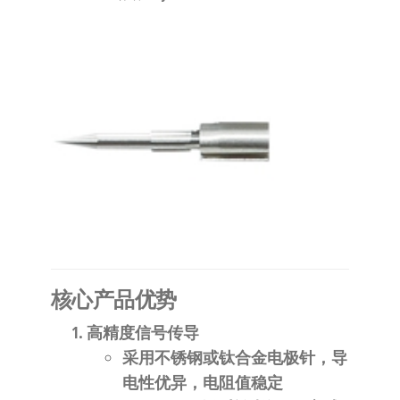
泛
国快速发
的
货。
工
业
自
动
化
零
部
件
供
应
​核心产品优势​
商-
达
​高精度信号传导​
斯
采用不锈钢或钛合金电极针，导
奇
电性优异，电阻值稳定