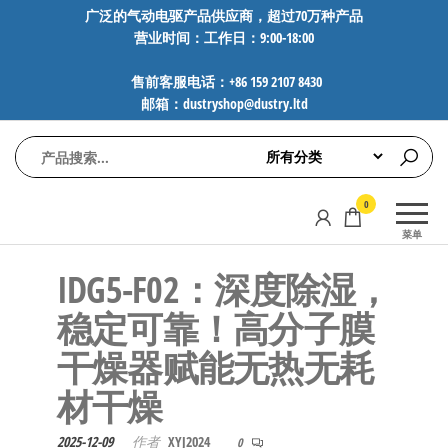
前
广泛的气动电驱产品供应商，超过70万种产品
营业时间：工作日：9:00-18:00
往
内
售前客服电话：+86 159 2107 8430
容
邮箱：dustryshop@dustry.ltd
气
专业供应
0
动
SMC、
菜单
FESTO、
电
NORGREN、
IDG5-F02：深度除湿，
驱
AVENTICS等
工
品牌气动
稳定可靠！高分子膜
元件，超
控
干燥器赋能无热无耗
过88万种
技
工业自动
材干燥
术-
化零部
广
件，正品
2025-12-09
作者
XYJ2024
0
保障，全