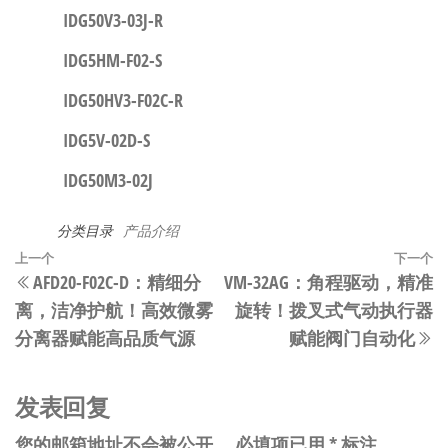
IDG50V3-03J-R
IDG5HM-F02-S
IDG50HV3-F02C-R
IDG5V-02D-S
IDG50M3-02J
分类目录
产品介绍
文
上
上一个
下一个
AFD20-F02C-D：精细分
VM-32AG：角程驱动，精准
章
一
离，洁净护航！高效微雾
旋转！拨叉式气动执行器
篇
导
分离器赋能高品质气源
赋能阀门自动化
文
航
章
发表回复
您的邮箱地址不会被公开。
必填项已用
*
标注