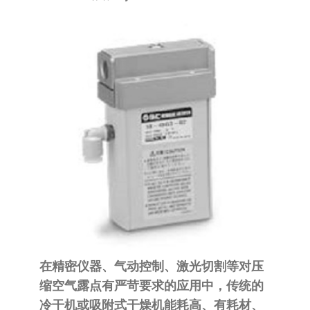
泛
国快速发
的
货。
工
业
自
动
化
零
部
件
供
应
商-
达
在精密仪器、气动控制、激光切割等对压
斯
缩空气露点有严苛要求的应用中，传统的
奇
冷干机或吸附式干燥机能耗高、有耗材、