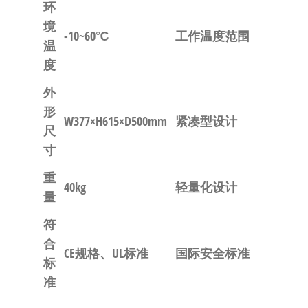
环
境
-10~60℃
工作温度范围
温
度
外
形
W377×H615×D500mm
紧凑型设计
尺
寸
重
40kg
轻量化设计
量
符
合
CE规格、UL标准
国际安全标准
标
准