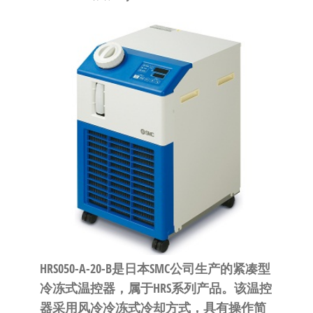
泛
国快速发
的
货。
工
业
自
动
化
零
部
件
供
应
商-
达
HRS050-A-20-B是日本SMC公司生产的紧凑型
斯
冷冻式温控器，属于HRS系列产品。该温控
奇
器采用风冷冷冻式冷却方式，具有操作简