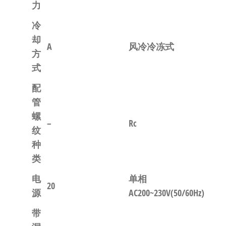
力
冷
却
A
风冷冷冻式
方
式
配
管
螺
–
Rc
纹
种
类
电
单相
20
源
AC200~230V(50/60Hz)
带