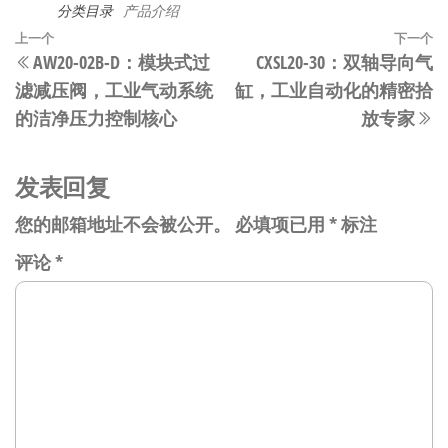
分类目录
产品介绍
文
上
上一个
下一个
AW20-02B-D：模块式过
CXSL20-30：双轴导向气
章
一
滤减压阀，工业气动系统
缸，工业自动化的精密拾
篇
导
的洁净压力控制核心
放专家
文
航
章
发表回复
您的邮箱地址不会被公开。
必填项已用
*
标注
评论
*