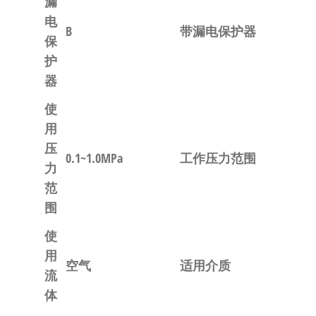
漏
电
B
带漏电保护器
保
护
器
使
用
压
0.1~1.0MPa
工作压力范围
力
范
围
使
用
空气
适用介质
流
体