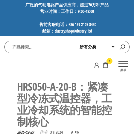
前
广泛的气动电驱产品供应商，超过70万种产品
营业时间：工作日：9:00-18:00
往
内
售前客服电话：+86 159 2107 8430
容
邮箱：dustryshop@dustry.ltd
气
专业供应
0
动
SMC、
菜单
FESTO、
电
NORGREN、
HRS050-A-20-B：紧凑
驱
AVENTICS等
工
品牌气动
型冷冻式温控器，工
元件，超
控
业冷却系统的智能控
过88万种
技
工业自动
制核心
术-
化零部
广
件，正品
2025-12-29
作者
XYJ2024
0
保障，全