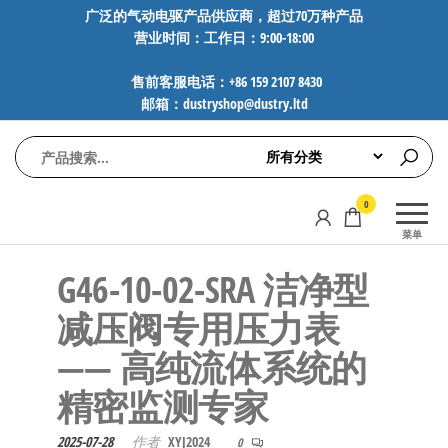
前
广泛的气动电驱产品供应商，超过70万种产品
营业时间：工作日：9:00-18:00
往
内
售前客服电话：+86 159 2107 8430
容
邮箱：dustryshop@dustry.ltd
气
专业供应
0
动
SMC、
菜单
FESTO、
电
NORGREN、
G46-10-02-SRA 洁净型
驱
AVENTICS等
工
品牌气动
减压阀专用压力表
元件，超
控
—— 高纯流体系统的
过88万种
技
工业自动
精密监测专家
术-
化零部
广
件，正品
2025-07-28
作者
XYJ2024
0
保障，全