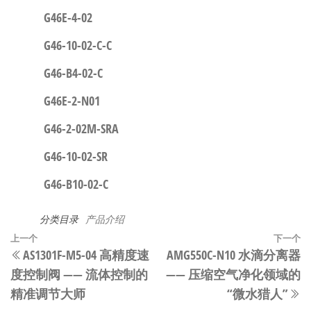
G46E-4-02
G46-10-02-C-C
G46-B4-02-C
G46E-2-N01
G46-2-02M-SRA
G46-10-02-SR
G46-B10-02-C
分类目录
产品介绍
文
上
上一个
下一个
AS1301F-M5-04 高精度速
AMG550C-N10 水滴分离器
章
一
度控制阀 —— 流体控制的
—— 压缩空气净化领域的
篇
导
精准调节大师
“微水猎人”
文
航