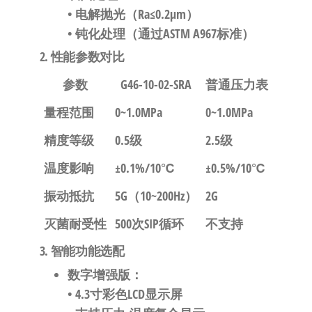
• 电解抛光（Ra≤0.2μm）
• 钝化处理（通过ASTM A967标准）
2. 性能参数对比
参数
G46-10-02-SRA
普通压力表
量程范围
0~1.0MPa
0~1.0MPa
精度等级
0.5级
2.5级
温度影响
±0.1%/10℃
±0.5%/10℃
振动抵抗
5G（10~200Hz）
2G
灭菌耐受性
500次SIP循环
不支持
3. 智能功能选配
数字增强版
：
• 4.3寸彩色LCD显示屏