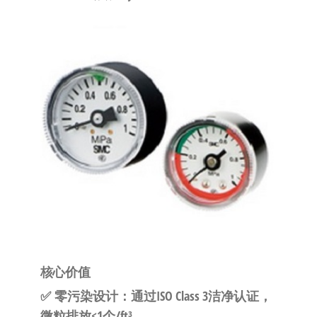
泛
国快速发
的
货。
工
业
自
动
化
零
部
件
供
应
商-
达
核心价值
斯
✅
零污染设计
：通过ISO Class 3洁净认证，
奇
微粒排放<1个/ft³