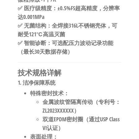
自
✅
医疗级精度
：±0.5%FS超高精度，分辨率
动
达0.001MPa
化
✅
无菌结构
：全焊接316L不锈钢壳体，可
耐受121℃高温灭菌
✅
智能诊断
：可选配压力波动记录功能
（最长30天数据存储）
技术规格详解
1. 洁净保障系统
特殊密封技术
：
金属波纹管隔离传动（专利号：
ZL2023XXXXXX）
双道EPDM密封圈（通过USP Class
VI认证）
表面处理
：