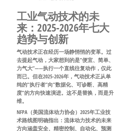
泛
国快速发
的
工业气动技术的未
货。
工
来：2025-2026年七大
业
自
趋势与创新
动
化
气动技术正在经历一场静悄悄的变革。过
零
去提起气动，大家想到的是”便宜、简单、
部
力气大”——执行一个直线往复动作，仅此
件
而已。但在2025-2026年，气动技术正从单
供
纯的”执行者”向”数据化、可诊断、高精
应
度”的方向快速演进。这不是替换，而是升
商-
维。
达
NFPA（美国流体动力协会）2025年工业技
斯
术路线图明确指出：流体动力技术的未来
奇
方向涵盖安全、精密控制、自动化、预测