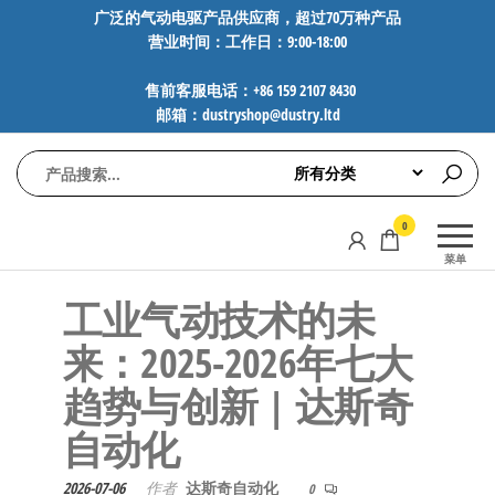
前
广泛的气动电驱产品供应商，超过70万种产品
营业时间：工作日：9:00-18:00
往
内
售前客服电话：+86 159 2107 8430
容
邮箱：dustryshop@dustry.ltd
气
专业供应
0
动
SMC、
菜单
FESTO、
电
NORGREN、
工业气动技术的未
驱
AVENTICS等
工
品牌气动
来：2025-2026年七大
元件，超
控
趋势与创新 | 达斯奇
过88万种
技
工业自动
自动化
术-
化零部
广
件，正品
2026-07-06
作者
达斯奇自动化
0
保障，全