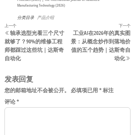
Manufacturing Technology (2026)
分类目录
产品介绍
文
上
上一个
下一个
轴承选型光看三个尺寸
工业AI在2026年的真实图
章
一
就够了？90%的维修工程
景：从概念炒作到落地价
篇
导
师都踩过这些坑 | 达斯奇
值的五个趋势 | 达斯奇自
文
航
自动化
动化
章
发表回复
您的邮箱地址不会被公开。
必填项已用
*
标注
评论
*