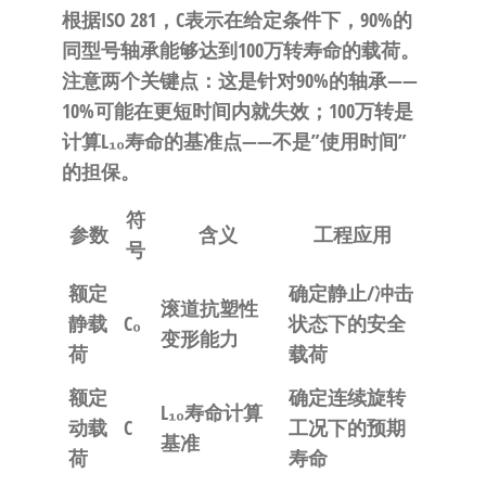
根据ISO 281，C表示在给定条件下，90%的
同型号轴承能够达到100万转寿命的载荷。
注意两个关键点：这是针对90%的轴承——
10%可能在更短时间内就失效；100万转是
计算L₁₀寿命的基准点——不是”使用时间”
的担保。
符
参数
含义
工程应用
号
额定
确定静止/冲击
滚道抗塑性
静载
C₀
状态下的安全
变形能力
荷
载荷
额定
确定连续旋转
L₁₀寿命计算
动载
C
工况下的预期
基准
荷
寿命