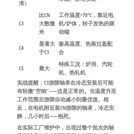
准）
比CN
工作温度>70°C，靠近电
C3
大数微
机/炉体，转子发热的驱
米
动端
显著大
极高温度、热装过盈配
C4
于C3
合
特殊工况：炉用、汽轮
C5
最大
机、热轧机
实战提醒
：C3游隙轴承在冷态安装后可能
有轻微”空响”——这是正常的。当温度升至
工作范围后游隙自动减小到最优值。相
反，在电机附近装CN游隙的轴承，冷态安
静，几小时后——抱死。
在实际工厂维护中，出现过整个批次的轴