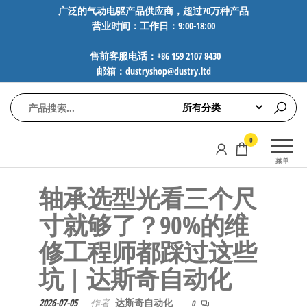
前
广泛的气动电驱产品供应商，超过70万种产品
营业时间：工作日：9:00-18:00
往
内
售前客服电话：+86 159 2107 8430
容
邮箱：dustryshop@dustry.ltd
气
专业供应
0
动
SMC、
菜单
FESTO、
电
NORGREN、
轴承选型光看三个尺
驱
AVENTICS等
工
品牌气动
寸就够了？90%的维
元件，超
控
修工程师都踩过这些
过88万种
技
工业自动
坑 | 达斯奇自动化
术-
化零部
广
件，正品
2026-07-05
作者
达斯奇自动化
0
保障，全