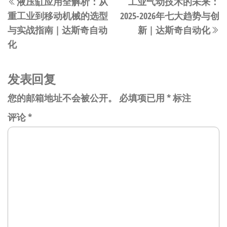
液压缸应用全解析：从
工业气动技术的未来：
章
一
重工业到移动机械的选型
2025-2026年七大趋势与创
篇
导
与实战指南 | 达斯奇自动
新 | 达斯奇自动化
文
航
化
章
发表回复
您的邮箱地址不会被公开。
必填项已用
*
标注
评论
*