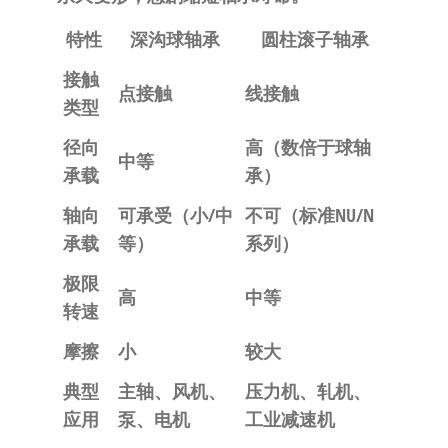
特性
深沟球轴承
圆柱滚子轴承
接触
点接触
线接触
类型
径向
高（数倍于球轴
中等
承载
承）
轴向
可承受（小/中
不可（标准NU/N
承载
等）
系列）
极限
高
中等
转速
摩擦
小
较大
典型
主轴、风机、
压力机、轧机、
应用
泵、电机
工业减速机