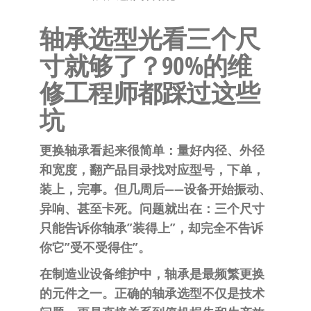
泛
国快速发
的
轴承选型光看三个尺
货。
工
寸就够了？90%的维
业
自
修工程师都踩过这些
动
坑
化
零
更换轴承看起来很简单：量好内径、外径
部
和宽度，翻产品目录找对应型号，下单，
件
装上，完事。但几周后——设备开始振动、
供
异响、甚至卡死。问题就出在：三个尺寸
应
只能告诉你轴承”装得上”，却完全不告诉
商-
你它”受不受得住”。
达
在制造业设备维护中，轴承是最频繁更换
斯
的元件之一。正确的轴承选型不仅是技术
奇