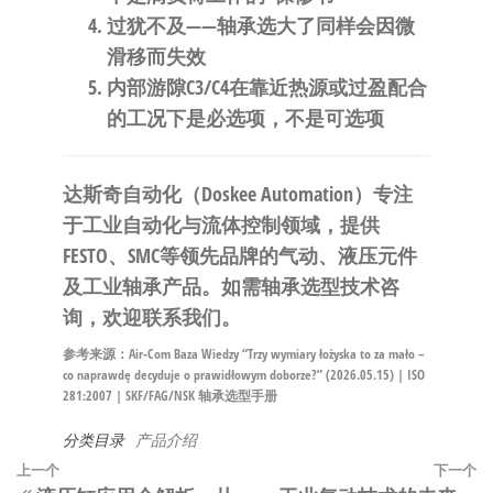
过犹不及
——轴承选大了同样会因微
滑移而失效
内部游隙C3/C4
在靠近热源或过盈配合
的工况下是必选项，不是可选项
达斯奇自动化
（Doskee Automation）专注
于工业自动化与流体控制领域，提供
FESTO、SMC等领先品牌的气动、液压元件
及工业轴承产品。如需轴承选型技术咨
询，欢迎
联系我们
。
参考来源：Air-Com Baza Wiedzy “Trzy wymiary łożyska to za mało –
co naprawdę decyduje o prawidłowym doborze?” (2026.05.15) | ISO
281:2007 | SKF/FAG/NSK 轴承选型手册
分类目录
产品介绍
文
上
上一个
下一个