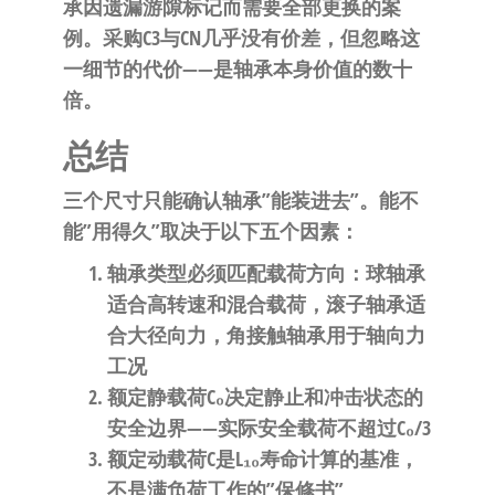
承因遗漏游隙标记而需要全部更换的案
例。采购C3与CN几乎没有价差，但忽略这
一细节的代价——是轴承本身价值的数十
倍。
总结
三个尺寸只能确认轴承”能装进去”。能不
能”用得久”取决于以下五个因素：
轴承类型
必须匹配载荷方向：球轴承
适合高转速和混合载荷，滚子轴承适
合大径向力，角接触轴承用于轴向力
工况
额定静载荷C₀
决定静止和冲击状态的
安全边界——实际安全载荷不超过C₀/3
额定动载荷C
是L₁₀寿命计算的基准，
不是满负荷工作的”保修书”