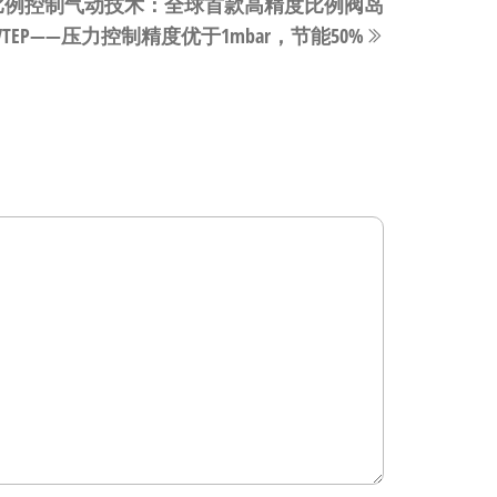
neumatics比例控制气动技术：全球首款高精度比例阀岛
一
VTEP——压力控制精度优于1mbar，节能50%
篇
文
章