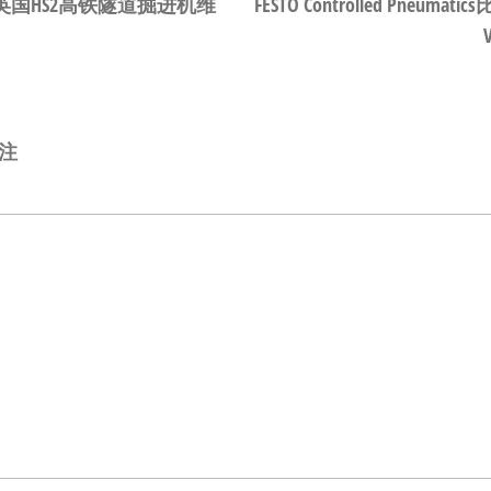
件助力英国HS2高铁隧道掘进机维
FESTO Controlled P
注