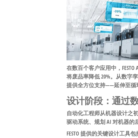
工
业
自
动
化
零
部
在数百个客户应用中，FESTO AX
件
将废品率降低 20%。从数字
供
提供全方位支持——延伸至循
应
设计阶段：通过数
商-
达
自动化工程师从机器设计之
斯
驱动系统、规划 AI 对机器
奇
FESTO 提供的关键设计工具包