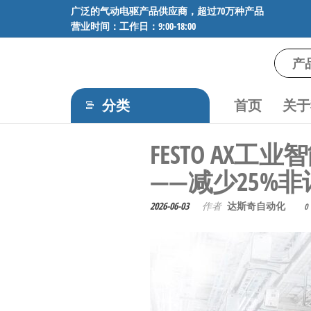
前
广泛的气动电驱产品供应商，超过70万种产品
营业时间：工作日：9:00-18:00
往
内
容
气
专业供应
SMC、
动
FESTO、
分类
首页
关于
电
NORGREN、
AVENTICS等
驱
FESTO A
品牌气动
工
元件，超
——减少25%
过88万种
控
工业自动
技
2026-06-03
作者
达斯奇自动化
0
化零部
术-
件，正品
保障，全
广
国快速发
泛
货。
的