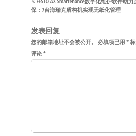
FESTO AX Smartenance数字化维护软
章
一
保：7台海瑞克盾构机实现无纸化管理
篇
导
文
航
章
发表回复
您的邮箱地址不会被公开。
必填项已用
*
标
评论
*