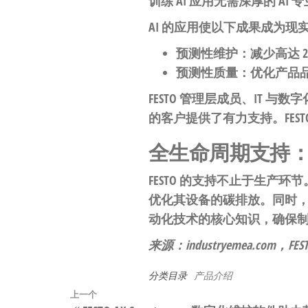
训练 AI 应用无需深厚的 A
AI 的应用使以下成果成为现
预测性维护
：减少高达 2
预测性质量
：优化产品品
FESTO 管理层成员、IT 与数
的客户提供了有力支持。FES
全生命周期支持
FESTO 的支持不止于生产
优化其设备的碳排放。同时，
动化技术的核心知识，确保制
来源：industryemea.com，FES
分类目录
产品介绍
文
上
上一个