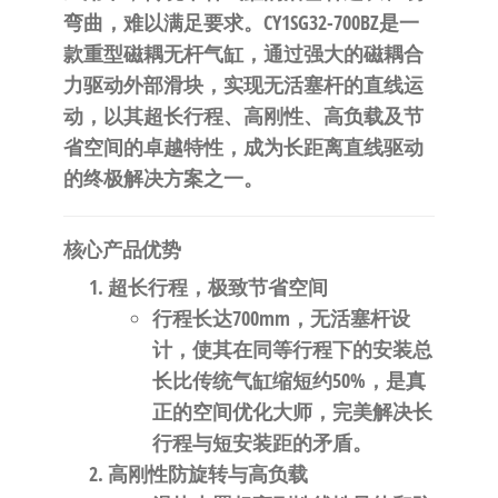
自
弯曲，难以满足要求。CY1SG32-700BZ是一
动
款
重型磁耦无杆气缸
，通过强大的磁耦合
化
力驱动外部滑块，实现无活塞杆的直线运
动，以其
超长行程、高刚性、高负载及节
省空间
的卓越特性，成为长距离直线驱动
的终极解决方案之一。
核心产品优势
超长行程，极致节省空间
行程长达700mm，
无活塞杆设
计
，使其在同等行程下的安装总
长比传统气缸缩短
约50%
，是真
正的
空间优化大师
，完美解决长
行程与短安装距的矛盾。
高刚性防旋转与高负载