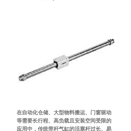
泛
国快速发
的
货。
工
业
自
动
化
零
部
件
供
应
商-
达
在自动化仓储、大型物料搬运、门窗驱动
斯
等需要
长行程、高负载且安装空间受限
的
奇
应用中，传统带杆气缸的活塞杆过长、易