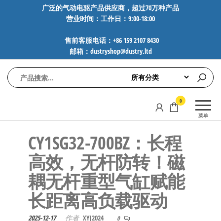
前
广泛的气动电驱产品供应商，超过70万种产品
营业时间：工作日：9:00-18:00
往
内
售前客服电话：+86 159 2107 8430
容
邮箱：dustryshop@dustry.ltd
气
专业供应
0
动
SMC、
菜单
FESTO、
电
NORGREN、
CY1SG32-700BZ：长程
驱
AVENTICS等
工
品牌气动
高效，无杆防转！磁
元件，超
控
耦无杆重型气缸赋能
过88万种
技
工业自动
长距离高负载驱动
术-
化零部
广
件，正品
2025-12-17
作者
XYJ2024
0
保障，全