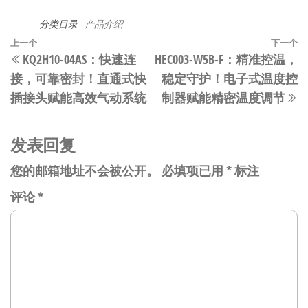
分类目录
产品介绍
文
上
上一个
下一个
KQ2H10-04AS：快速连
HEC003-W5B-F：精准控温，
章
一
接，可靠密封！直通式快
稳定守护！电子式温度控
篇
导
插接头赋能高效气动系统
制器赋能精密温度调节
文
航
章
发表回复
您的邮箱地址不会被公开。
必填项已用
*
标注
评论
*