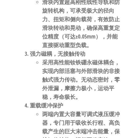
滑块内置
超高刚性线性导轨和防
旋转机构
，可承受极大的径向
力、扭矩和侧向载荷，
有效防止
滑块转动和晃动
，确保
高重复定
位精度
（可达±0.05mm），并能
直接驱动重型负载。
强力磁耦，无接触传动
采用
高性能钕铁硼永磁体耦合
，
实现内部活塞与外部滑块的非接
触式强力传动。
无动态密封，零
外泄漏
，摩擦力极小，运动平
稳，寿命极长。
重载缓冲保护
两端内置
大容量可调式液压缓冲
器
，专门用于吸收长行程、高负
载产生的巨大末端冲击能量，保