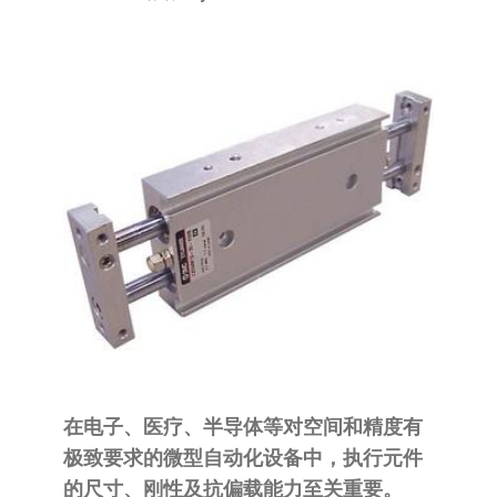
泛
国快速发
的
货。
工
业
自
动
化
零
部
件
供
应
商-
达
在电子、医疗、半导体等对空间和精度有
斯
极致要求的微型自动化设备中，执行元件
奇
的尺寸、刚性及抗偏载能力至关重要。