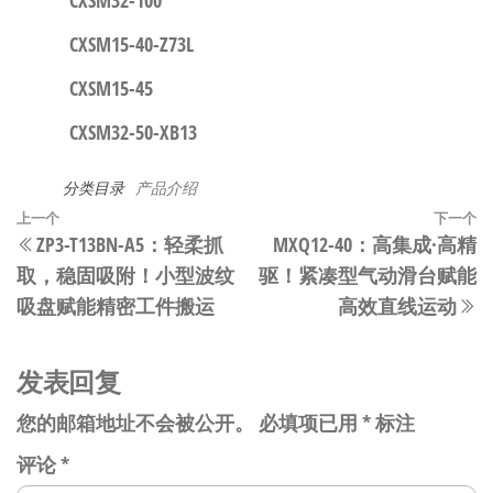
CXSM32-100
CXSM15-40-Z73L
CXSM15-45
CXSM32-50-XB13
分类目录
产品介绍
文
上
上一个
下一个
ZP3-T13BN-A5：轻柔抓
MXQ12-40：高集成·高精
章
一
取，稳固吸附！小型波纹
驱！紧凑型气动滑台赋能
篇
导
吸盘赋能精密工件搬运
高效直线运动
文
航
章
发表回复
您的邮箱地址不会被公开。
必填项已用
*
标注
评论
*