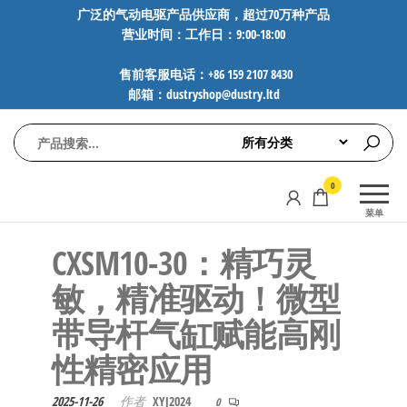
前
广泛的气动电驱产品供应商，超过70万种产品
营业时间：工作日：9:00-18:00
往
内
售前客服电话：+86 159 2107 8430
容
邮箱：dustryshop@dustry.ltd
气
专业供应
0
动
SMC、
菜单
FESTO、
电
NORGREN、
CXSM10-30：精巧灵
驱
AVENTICS等
工
品牌气动
敏，精准驱动！微型
元件，超
控
带导杆气缸赋能高刚
过88万种
技
工业自动
性精密应用
术-
化零部
广
件，正品
2025-11-26
作者
XYJ2024
0
保障，全