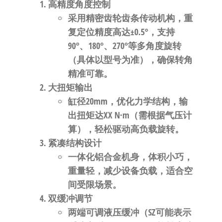
自
​高精度角度控制​
动
采用精密齿轮齿条传动机构，重
化
复定位精度高达​
​±0.5°​
​，支持
90°、180°、270°等多角度旋转
（具体以型号为准），确保转角
精准可靠。
​大扭矩输出​
缸径20mm，优化力学结构，输
出扭矩达XX N·m（需根据气压计
算），轻松驱动高负载旋转。
​紧凑结构设计​
一体化铝合金机身，体积小巧，
重量轻，减少设备负载，适合空
间受限场景。
​双缓冲调节​
两端可调液压缓冲（SZ可能表示