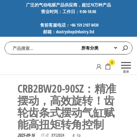
前
广泛的气动电驱产品供应商，超过70万种产品
营业时间：工作日：9:00-18:00
往
内
售前客服电话：+86 159 2107 8430
容
邮箱：dustryshop@dustry.ltd
气
专业供应
0
动
SMC、
菜单
FESTO、
电
NORGREN、
​​CRB2BW20-90SZ：精准
驱
AVENTICS等
工
品牌气动
摆动，高效旋转！齿
元件，超
控
轮齿条式摆动气缸赋
过88万种
技
工业自动
能高扭矩转角控制​​
术-
化零部
广
件，正品
2025-09-16
作者
XYJ2024
0
保障，全