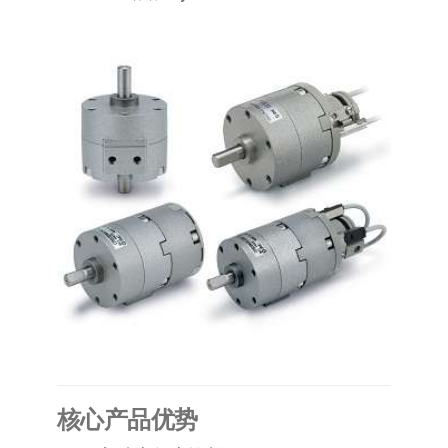
泛
国快速发
的
货。
工
业
自
动
化
零
部
件
供
应
商-
达
斯
​核心产品优势​
奇