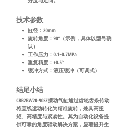
分度与定向。
​技术参数​
​缸径​
​：20mm
​旋转角度​
​：90°（示例，具体以型号确
认）
​工作压力​
​：0.1~0.7MPa
​重复精度​
​：±0.5°
​缓冲方式​
​：液压缓冲（可调式）
​结尾小结​
CRB2BW20-90SZ摆动气缸通过齿轮齿条传动
将直线运动转化为精准旋转，兼具高扭
矩、高精度与紧凑性。其为自动化设备提
供可靠的角度驱动解决方案，显著提升生