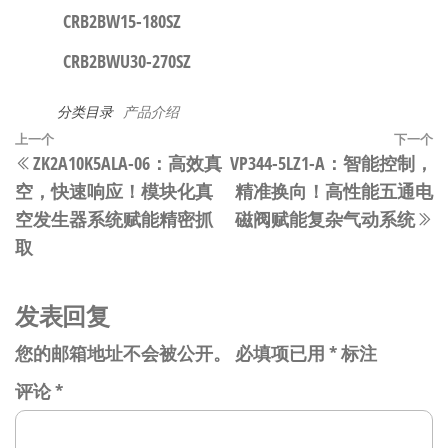
CRB2BW15-180SZ
CRB2BWU30-270SZ
分类目录
产品介绍
文
上
上一个
下一个
​​ZK2A10K5ALA-06：高效真
VP344-5LZ1-A：智能控制，
章
一
空，快速响应！模块化真
精准换向！高性能五通电
篇
导
空发生器系统赋能精密抓
磁阀赋能复杂气动系统​​
文
航
取​​
章
发表回复
您的邮箱地址不会被公开。
必填项已用
*
标注
评论
*