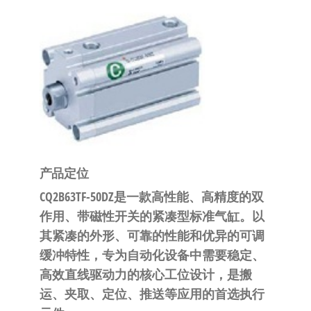
泛
国快速发
的
货。
工
业
自
动
化
零
部
产品定位
件
CQ2B63TF-50DZ是一款高性能、高精度的
双
供
作用、带磁性开关的紧凑型标准气缸
。以
应
其
紧凑的外形、可靠的性能和优异的可调
商-
缓冲特性
，专为自动化设备中需要稳定、
达
高效直线驱动力的核心工位设计，是搬
斯
运、夹取、定位、推送等应用的首选执行
奇