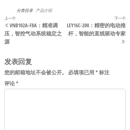
分类目录
产品介绍
文
上
上一个
下一个
VNB102A-F8A：精准调
LEY16C-200：精密的电动推
章
一
压，智控气动系统稳定之
杆，智能的直线驱动专家
篇
导
源
文
航
章
发表回复
您的邮箱地址不会被公开。
必填项已用
*
标注
评论
*