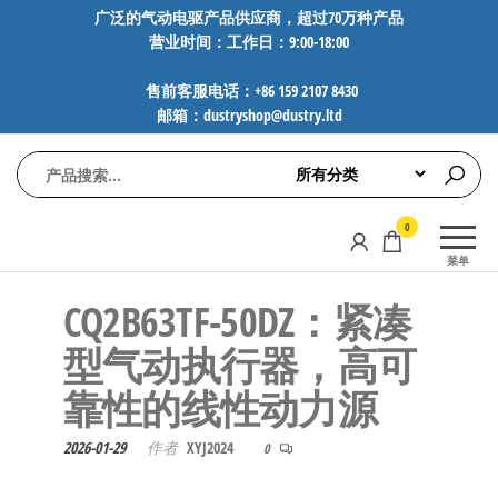
前
广泛的气动电驱产品供应商，超过70万种产品
营业时间：工作日：9:00-18:00
往
内
售前客服电话：+86 159 2107 8430
容
邮箱：dustryshop@dustry.ltd
气
专业供应
0
动
SMC、
菜单
FESTO、
电
NORGREN、
CQ2B63TF-50DZ：紧凑
驱
AVENTICS等
工
品牌气动
型气动执行器，高可
元件，超
控
靠性的线性动力源
过88万种
技
工业自动
术-
化零部
2026-01-29
作者
XYJ2024
0
广
件，正品
保障，全