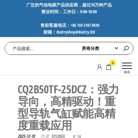
前
广泛的气动电驱产品供应商，超过70万种产品
营业时间：工作日：9:00-18:00
往
内
售前客服电话：+86 159 2107 8430
容
邮箱：dustryshop@dustry.ltd
气
专业供应
0
动
SMC、
菜单
FESTO、
电
NORGREN、
CQ2B50TF-25DCZ：强力
驱
AVENTICS等
工
品牌气动
导向，高精驱动！重
元件，超
控
型导轨气缸赋能高精
过88万种
技
工业自动
度重载应用
术-
化零部
广
件，正品
2025-12-10
作者
XYJ2024
0
保障，全