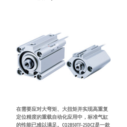
泛
国快速发
的
货。
工
业
自
动
化
零
部
件
供
应
商-
达
在需要应对大弯矩、大扭矩并实现高重复
斯
定位精度的重载自动化应用中，标准气缸
奇
的性能已难以满足。CQ2B50TF-25DCZ是一款