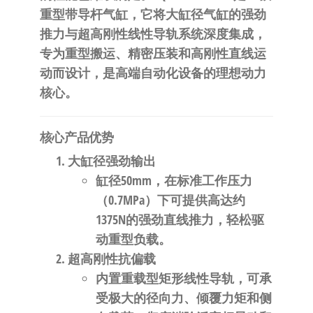
自
重型带导杆气缸
，它将大缸径气缸的强劲
动
推力与超高刚性线性导轨系统深度集成，
化
专为重型搬运、精密压装和高刚性直线运
动而设计，是高端自动化设备的理想动力
核心。
核心产品优势
大缸径强劲输出
缸径50mm，在标准工作压力
（0.7MPa）下可提供高达约
1375N
的强劲直线推力，轻松驱
动重型负载。
超高刚性抗偏载
内置
重载型矩形线性导轨
，可承
受极大的径向力、倾覆力矩和侧