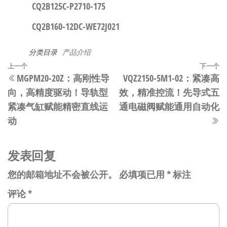
CQ2B125C-P2710-175
CQ2B160-12DC-WE72J021
分类目录
产品介绍
文
上
上一个
下一个
MGPM20-20Z：高刚性导
VQZ2150-5M1-02：紧凑高
章
一
向，高精度驱动！导轨型
效，精准控流！先导式五
篇
导
紧凑气缸赋能精密直线运
通电磁阀赋能通用自动化
文
航
动
章
发表回复
您的邮箱地址不会被公开。
必填项已用
*
标注
评论
*