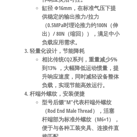
缸径
Φ16mm
，在标准气压下提
供稳定的输出推力/拉力
（0.5MPa时理论推力约
100N（伸
出）/ 80N（缩回）
），满足中小
负载应用需求。
轻量化设计，节能降耗
相比传统CQ2系列，
重量减少5%
到13%
，大幅降低运动惯量，提
升响应速度，同时减轻设备整体
负载，实现节能高效运行。
杆端外螺纹，安装便捷
型号后缀“
M
”代表
杆端外螺纹
（Rod End Male Thread）
，活塞
杆端部为标准外螺纹（
M6×1
）
，
便于与各种工装夹具、连接件直
接匹配。