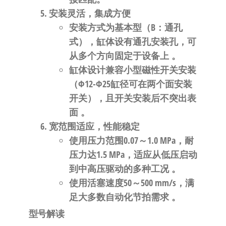
安装灵活，集成方便
安装方式为基本型（B：通孔
式）
，缸体设有通孔安装孔，可
从多个方向固定于设备上
。
缸体设计兼容小型磁性开关安装
（Φ12-Φ25缸径可在
两个面
安装
开关），且开关安装后不突出表
面
。
宽范围适应，性能稳定
使用压力范围
0.07～1.0 MPa
，耐
压力达
1.5 MPa
，适应从低压启动
到中高压驱动的多种工况
。
使用活塞速度
50～500 mm/s
，满
足大多数自动化节拍需求
。
型号解读