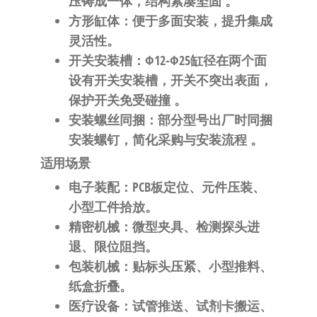
压铸成一体，结构紧凑坚固
。
方形缸体
：便于多面安装，提升集成
灵活性。
开关安装槽
：Φ12-Φ25缸径在
两个面
设有开关安装槽，开关不突出表面，
保护开关免受碰撞
。
安装螺丝同捆
：部分型号出厂时同捆
安装螺钉，简化采购与安装流程
。
适用场景
电子装配
：PCB板定位、元件压装、
小型工件拾放。
精密机械
：微型夹具、检测探头进
退、限位阻挡。
包装机械
：贴标头压紧、小型推料、
纸盒折叠。
医疗设备
：试管推送、试剂卡搬运、