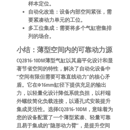
样本定位。
自动化改造
：设备内部空间紧张，需
要紧凑动力单元的工位。
多工位集成
：需要将多个气缸密集排
列的场合。
小结：薄型空间内的可靠动力源
CQ2B16-10DM薄型气缸以其
扁平化设计和显
著节省空间的特性
，解决了自动化设备中
“空间有限但需要可靠直线动力”的核心矛
盾。它在
Φ16mm缸径
下提供充足的输出
力，以
轻量化设计
降低系统负担，以
杆端
外螺纹
简化负载连接，以
通孔式安装
提升
集成灵活性。选择CQ2B16-10DM，意味着为
您的设备配置了一个
薄型紧凑、轻量可靠
且易于集成的“隐形动力臂”
，是提升空间