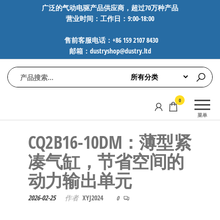
前
广泛的气动电驱产品供应商，超过70万种产品
营业时间：工作日：9:00-18:00
往
内
售前客服电话：+86 159 2107 8430
容
邮箱：dustryshop@dustry.ltd
气
专业供应
0
动
SMC、
菜单
FESTO、
电
NORGREN、
CQ2B16-10DM：薄型紧
驱
AVENTICS等
工
品牌气动
凑气缸，节省空间的
元件，超
控
动力输出单元
过88万种
技
工业自动
术-
化零部
2026-02-25
作者
XYJ2024
0
广
件，正品
保障，全