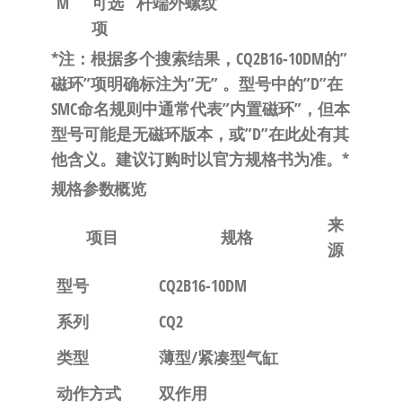
M
可选
杆端外螺纹
项
*注：根据多个搜索结果，CQ2B16-10DM的”
磁环”项明确标注为”无”
。型号中的”D”在
SMC命名规则中通常代表”内置磁环”，但本
型号可能是无磁环版本，或”D”在此处有其
他含义。建议订购时以官方规格书为准。*
规格参数概览
来
项目
规格
源
型号
CQ2B16-10DM
系列
CQ2
类型
薄型/紧凑型气缸
动作方式
双作用