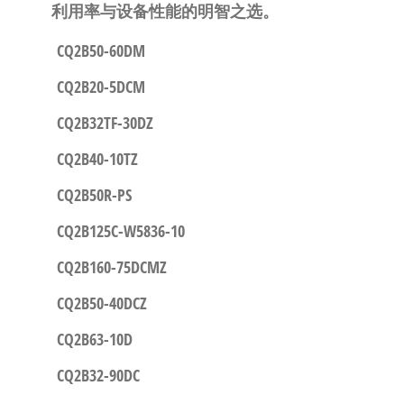
利用率与设备性能的明智之选。
CQ2B50-60DM
CQ2B20-5DCM
CQ2B32TF-30DZ
CQ2B40-10TZ
CQ2B50R-PS
CQ2B125C-W5836-10
CQ2B160-75DCMZ
CQ2B50-40DCZ
CQ2B63-10D
CQ2B32-90DC