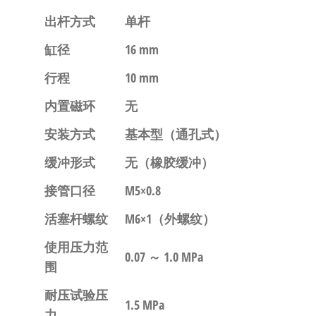
出杆方式
单杆
缸径
16 mm
行程
10 mm
内置磁环
无
安装方式
基本型（通孔式）
缓冲形式
无（橡胶缓冲）
接管口径
M5×0.8
活塞杆螺纹
M6×1（外螺纹）
使用压力范
0.07 ～ 1.0 MPa
围
耐压试验压
1.5 MPa
力