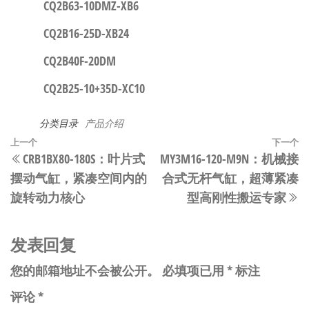
CQ2B63-10DMZ-XB6
CQ2B16-25D-XB24
CQ2B40F-20DM
CQ2B25-10+35D-XC10
分类目录
产品介绍
文
上
上一个
下一个
CRB1BX80-180S：叶片式
MY3M16-120-M9N：机械接
章
一
摆动气缸，紧凑空间内的
合式无杆气缸，超薄紧凑
篇
导
旋转动力核心
型高刚性搬运专家
文
航
章
发表回复
您的邮箱地址不会被公开。
必填项已用
*
标注
评论
*