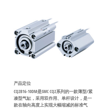
泛
国快速发
的
货。
工
业
自
动
化
零
部
件
供
应
商-
产品定位
达
CQ2B16-10DM是SMC CQ2系列的一款
薄型/紧
斯
凑型气缸
，采用
双作用、单杆
设计，是一
奇
款在
轴向高度
上实现大幅缩减的标准气