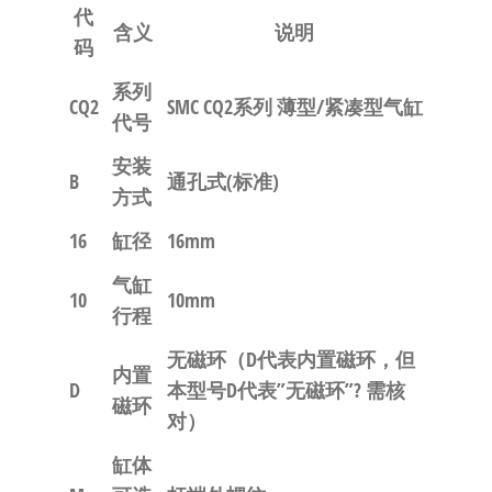
代
含义
说明
码
系列
CQ2
SMC CQ2系列 薄型/紧凑型气缸
代号
安装
B
通孔式(标准)
方式
16
缸径
16mm
气缸
10
10mm
行程
无磁环
（D代表内置磁环，但
内置
D
本型号D代表”无磁环”? 需核
磁环
对）
缸体