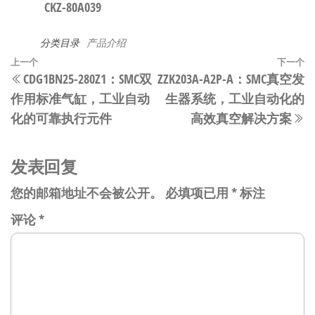
CKZ-80A039
分类目录
产品介绍
文
上
上一个
下一个
CDG1BN25-280Z1：SMC双
ZZK203A-A2P-A：SMC真空发
章
一
作用标准气缸，工业自动
生器系统，工业自动化的
篇
导
化的可靠执行元件
高效真空解决方案
文
航
章
发表回复
您的邮箱地址不会被公开。
必填项已用
*
标注
评论
*