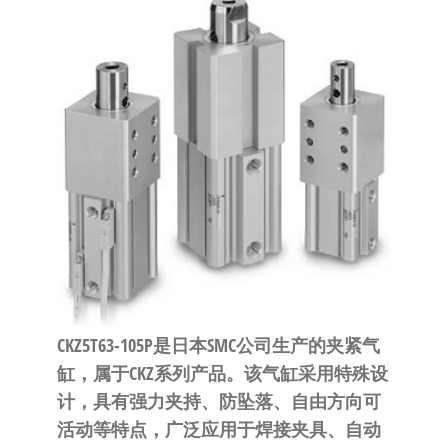
泛
国快速发
的
货。
工
业
自
动
化
零
部
件
供
应
商-
CKZ5T63-105P是日本SMC公司生产的夹紧气
达
缸，属于CKZ系列产品。该气缸采用特殊设
斯
计，具有强力夹持、防坠落、自由方向可
奇
活动等特点，广泛应用于焊接夹具、自动