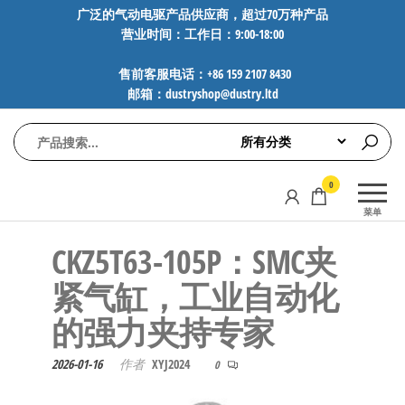
前
广泛的气动电驱产品供应商，超过70万种产品
营业时间：工作日：9:00-18:00
往
内
售前客服电话：+86 159 2107 8430
容
邮箱：dustryshop@dustry.ltd
气
专业供应
0
动
SMC、
菜单
FESTO、
电
NORGREN、
CKZ5T63-105P：SMC夹
驱
AVENTICS等
工
品牌气动
紧气缸，工业自动化
元件，超
控
的强力夹持专家
过88万种
技
工业自动
术-
化零部
2026-01-16
作者
XYJ2024
0
广
件，正品
保障，全