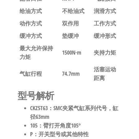
给油方式
不给油式
润滑方式
动作方式
双作用
工作方式
缓冲方式
垫缓冲
缓冲形式
最大允许保持
1500N·m
夹持力矩
力矩
活塞运动
气缸行程
74.7mm
距离
型号解析
CKZ5T63
：SMC夹紧气缸系列代号，缸
径63mm
105
：臂打开角度105°
P
：开关型号或其他特性